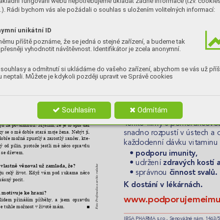
ákladní fungování webu nepotřebujeme ukládat žádné informace (tzv. cookie
). Rádi bychom vás ale požádali o souhlas s uložením volitelných informací:
ně natáčíte. Co vás čeká a nemine? 
í série 
komediálního seriálu 
T
-
erapie prav
c 
baví a 
těším 
se na 
to. Pak 
se také 
chystá 
ymní unikátní ID
seriálu 
, z toho mám také radost. 
1923
němu příště poznáme, že se jedná o stejné zařízení, a budeme tak
dost dělá?
přesněji vyhodnotit návštěvnost. Identifikátor je zcela anonymní.
ještě 
někdo 
chce, 
abych 
mu 
v 
něčem 
hrál. 
hlavně 
v 
dnešní 
době, 
kdy 
o 
starochy, 
jako 
ní zrovna zájem.
souhlasy a odmítnutí si ukládáme do vašeho zařízení, abychom se vás už příš
 neptali. Můžete je kdykoli později upravit ve Správě cookies
 za 
svou kariéru 
litujete? 
Role, 
kterou 
V
itamin D?
 později si to vyčítal?
ěco 
nemělo 
být, 
bylo 
to 
tak 
správně. 
Kde 
máme
ch 
tu roli 
zahrál 
dobře? Co 
kdybych 
to zkazil? 
Dnes se užív
Souhlasím
Odmítám
 
velmi 
dobré 
kondici, 
když 
si 
sundáte 
ílí, jak to děláte?
T
enké ﬁlmy s pomerančovou
ju za povšimnutí! Myslím, že 
je to spíš dar 
ky se 
o mě dobře 
stará moje žena. 
Nebýt jí, 
snadno r
ozpust
í v ústech a 
dobře možná zpustlý 
a zarostlý rančer, 
kte
-
každodenní dávku vitaminu
ý 
od 
pilin, 
protože 
jestli 
mě 
něco 
opravdu 
e se dřevem.
• 
podporu imunity,
• udržení 
zdravých kostí 
 vlastně věnoval už zamlada, že?
media a archiv redakce
• správnou 
činnost svalů.
ju 
celý 
život. 
Když 
vám 
pod 
rukama 
něco 
rásný pocit.
K dostání v lékár
nách. 
 motivuje ke hraní?
Foto: Profi
www
.podporujemeimu
lidem 
přináším 
příběhy, 
a 
jsem 
opravdu 
že tuhle možnost v životě mám.    
■
IBSA PHARMA s.r
.o., Senovážné nám. 1463/5