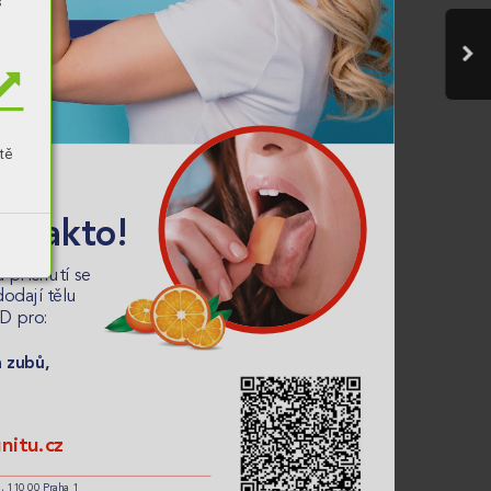
s
tě
á takto!
 příchut
í se 
dodají tělu 
 D pr
o:
a zubů,
nitu.cz
, 110 00 Praha 1