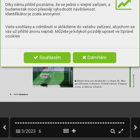
Díky němu příště poznáme, že se jedná o stejné zařízení, a
budeme tak moci přesněji vyhodnotit návštěvnost.
Identifikátor je zcela anonymní.
Vaše souhlasy a odmítnutí si ukládáme do vašeho zařízení, abychom se
vás už příště znovu neptali. Můžete je kdykoli později upravit ve Správě
O mimořádnou 
cookies
▲ 
šířku sortimentu 
se v Ostravě stará 
neobvykle velký 
sklad. Běžná 
lékárna má 
skladem nějaké 
4 tisíce položek, 
Souhlasím
Odmítám
tady je to téměř 
15 tisíc
Součástí of
icíny je i relax zóna, tu nejspíš nejvíce 
▲ 
ocení klienti z řad seniorů
Foto: archiv Dr.Max
Výdejní boxy pro objednávky z e-shopu Dr. Max 
▲
jsou klientům k dispozici 24 hodin denně. Vstupuje 
se sem zvláštním vchodem
6    
www.drmax.cz
3/2023
6