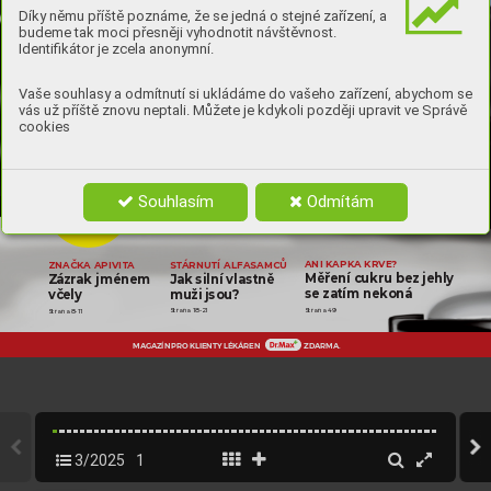
Díky němu příště poznáme, že se jedná o stejné zařízení, a
budeme tak moci přesněji vyhodnotit návštěvnost.
Identifikátor je zcela anonymní.
Vaše souhlasy a odmítnutí si ukládáme do vašeho zařízení, abychom se
vás už příště znovu neptali. Můžete je kdykoli později upravit ve Správě
cookies
SPECIÁLNÍ
Souhlasím
Odmítám
PŘÍL
OHA
DIA SVĚT
ANI K
APK
A KRVE
?
ZNAČK
A APIV
IT
A
ST
ÁRNU
TÍ ALFASAMC
Ů
Měření cukru be
z jehly  
Zázrak jménem  
Jak silní vlastně  
se zatím nek
oná
vč
ely
muži jsou
?
Strana 49
Strana 18-21
Strana 8-11
MAGAZÍN PRO 
KLIENTY 
LÉKÁREN
ZDARMA.
01_titul_FIN_2.indd   9
01_titul_FIN_2.indd   9
24.11.2025   14:49
24.11.2025   14:49
3/2025
1