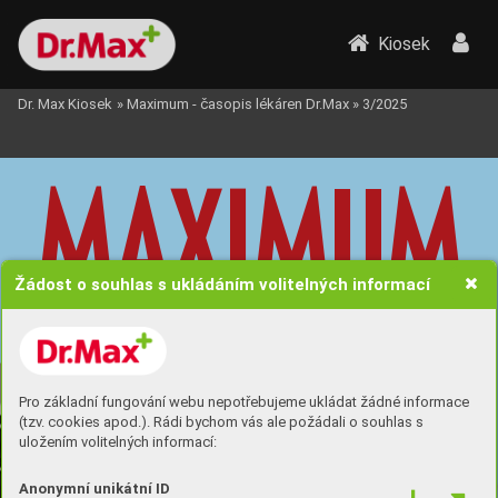
Kiosek
Dr. Max Kiosek
»
Maximum - časopis lékáren Dr.Max
»
3/2025
MA
XIM
U
M
Žádost o souhlas s ukládáním volitelných informací
ZDRA
VÍ 
/ 
PÉČE 
/ 
PORADENSTVÍ
PODZIM 
2025
ROBERT 
REDFORD
Poslední 
Pro základní fungování webu nepotřebujeme ukládat žádné informace
fr
ajer?
(tzv. cookies apod.). Rádi bychom vás ale požádali o souhlas s
uložením volitelných informací:
Strana 12-
14
Anonymní unikátní ID