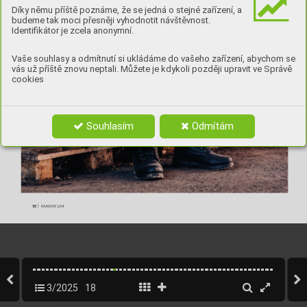
Díky němu příště poznáme, že se jedná o stejné zařízení, a
budeme tak moci přesněji vyhodnotit návštěvnost.
Identifikátor je zcela anonymní.
Vaše souhlasy a odmítnutí si ukládáme do vašeho zařízení, abychom se
vás už příště znovu neptali. Můžete je kdykoli později upravit ve Správě
cookies
Souhlasím
Odmítám
|
18
 MA
XIMUM
18-21_Alfasamci.indd   18
18-21_Alfasamci.indd   18
24.11.2025   14:59
24.11.2025   14:59
3/2025
18