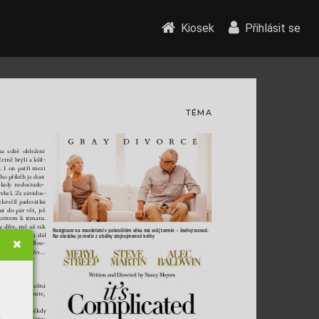
Kiosek
Přihlásit se
TÉMA
na 
sobě 
oblečení 
včetn
ě br
ýlí akšil
-
. 
I
on 
patří 
mezi 
eho 
příběh je 
dost 
šk
oly 
nedostud
o
-
re
bel. Ze závislos
-
ekročil 
padesátku 
ut 
do 
pár 
vět, 
jež 
otiv
em 
k
t
ématu. 
y 
dřív, 
mě 
už 
tak 
Rezignace na 
manželství v
pokročilém 
věku má 
svůj termín 
– 
šedivý rozvod. 
 
zajímají 
čím 
dál 
Na obrázku 
je motiv 
z
obálk
y stejnojmenné 
knihy 
ak 
mi tr
vají dlou
-
estojí 
jako 
dřív… 
že 
tohle 
je možná 
tak 
tady 
to 
máte, 
 
stárn
utí je n
ěkdy 
ědí 
rady, 
a
met
o
-