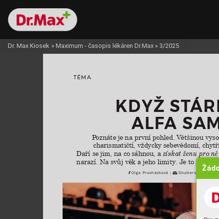
Dr. Max Kiosek
»
Maximum - časopis lékáren Dr.Max
»
3/2025
TÉMA
KDYŽ 
ST
ÁR
ALF
A 
SAM
Poznáte je 
na první pohled. 
Většinou vysoc
charismatičtí, vždycky 
sebevědomí, chytří
Daří se 
jim, na co 
sáhnou, a 
zís
kat ženu pr
o ně
narazí. Na 
svůj věk a 
jeho limity. Je 
to šok, kt
Žádo
Olga Procházko
vá
Shutterstock.cz,
 a
 |