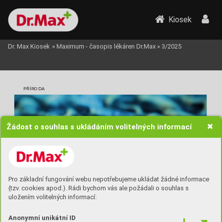
Kiosek
Dr. Max Kiosek
»
Maximum - časopis lékáren Dr.Max
»
3/2025
PŘÍRODA
Žádost o souhlas s ukládáním volitelných informací
Pro základní fungování webu nepotřebujeme ukládat žádné informace
(tzv. cookies apod.). Rádi bychom vás ale požádali o souhlas s
uložením volitelných informací:
Anonymní unikátní ID