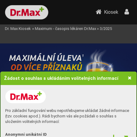
Kiosek
Dr. Max Kiosek
»
Maximum - časopis lékáren Dr.Max
»
3/2025
M
A
XIM
ÁLNÍ ÚLE
V
A
1
VÍCE 
OD 
PŘÍZNAKŮ
N
Í
Á
Č
CHŘIPKY ANA
CHL
A
ZENÍ
A
P
Ů
Z
1
S
0
O
B
I
T
Žádost o souhlas s ukládáním volitelných informací
Z
A
M
IN
2
Pro základní fungování webu nepotřebujeme ukládat žádné informace
(tzv. cookies apod.). Rádi bychom vás ale požádali o souhlas s
uložením volitelných informací:
Anonymní unikátní ID