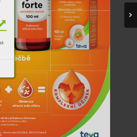
s
tě
po lé
čbě
k
y
pH
Obno
vuje 
h
stře
vní mikro
ﬂ
óru
řečtět
e příbalo
vou info
rmaci.
av
ek k vnitřnímu užití.
a www
.hylak.
cz.
.
o., So
kolo
vsk
á 651/136A, 180 00 Pr
aha 8,
88