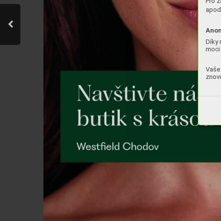
Pro z
apod.
Anon
Díky 
moci 
Vaše 
znovu