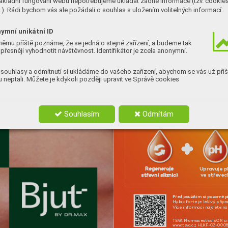
ákladní fungování webu nepotřebujeme ukládat žádné informace (tzv. cookie
). Rádi bychom vás ale požádali o souhlas s uložením volitelných informací:
ymní unikátní ID
němu příště poznáme, že se jedná o stejné zařízení, a budeme tak
přesněji vyhodnotit návštěvnost. Identifikátor je zcela anonymní.
souhlasy a odmítnutí si ukládáme do vašeho zařízení, abychom se vás už příš
 neptali. Můžete je kdykoli později upravit ve Správě cookies
B
ěhe
m a 
antib
ioti
Souhlasím
Odmítám
R
egener
uje
Upr
avuje 
stře
vní sliznici
v
e stře
v
ec
Před po
užitím si pozorně p
Hylak fo
rte je léči
vý
 přípr
V
íce informací najdet
e n
TEV
A Pharmaceuticals 
CR s.r
www
.te
v
a.cz, HLKF-C
Z
-000