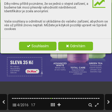
I
nzerc
e
Díky němu příště poznáme, že se jedná o stejné zařízení, a
budeme tak moci přesněji vyhodnotit návštěvnost.
Identifikátor je zcela anonymní.
Vaše souhlasy a odmítnutí si ukládáme do vašeho zařízení, abychom se
vás už příště znovu neptali. Můžete je kdykoli později upravit ve Správě
cookies
Souhlasím
Odmítám
4/2016
17