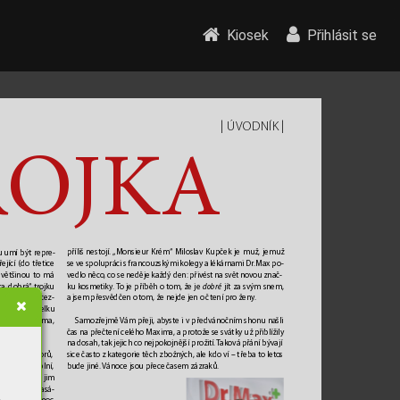
Kiosek
Přihlásit se
| 
 | 
ÚVODNÍK
R
O
JK
A
příliš nestojí. 
„Monsieur Krém“ Miloslav Kupček je muž, jemuž 
u umí být r
epre
-
se ve spolupráci s francouzskými kolegy a lékárnami Dr
.Max po
-
ející (do třetice 
vedlo něco
, co se neděje každý den: přivést na svět no
vou znač
-
 většinou to má 
ku kosmetiky. 
T
o je příběh o tom, že je 
 jít za svým snem, 
a 
„dobrá“ tr
ojku 
dobré
a jsem přesvědčen o t
om, že nejde jen o čtení pro žen
y
. 
k
ách (3 princez
-
cích pro Popelku 
Samozřejmě 
Vám přeji, ab
yste i v předvánočním shonu našli 
nešního Maxima, 
čas na přečtení celého Maxima, a protož
e se svátky už přiblížily 
na dosah, tak jejich co nejpokojnější prožití. 
T
aková přání bývají 
sice často z kategorie těch zbožný
ch, ale kdo ví – třeba to let
os 
ojici rozho
vorů, 
bude jiné. 
Vánoce jsou přec
e časem zázraků.  
lnila anebo plní, 
ným; protože jim 
u Lenkou 
Vlasá
-