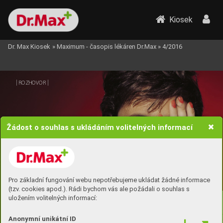
Kiosek
Dr. Max Kiosek
»
Maximum - časopis lékáren Dr.Max
»
4/2016
| 
 | 
ROZHOV
OR
Žádost o souhlas s ukládáním volitelných informací
Pro základní fungování webu nepotřebujeme ukládat žádné informace
L
enk
a Vlasák
ová
(tzv. cookies apod.). Rádi bychom vás ale požádali o souhlas s
uložením volitelných informací:
U
MĚT SE 
Anonymní unikátní ID