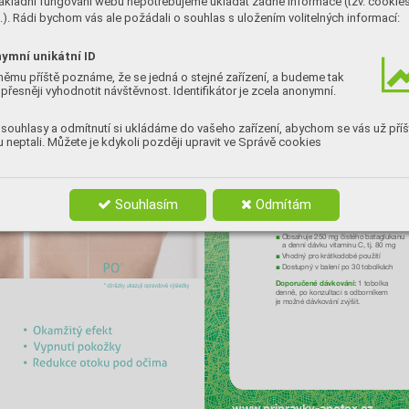
ákladní fungování webu nepotřebujeme ukládat žádné informace (tzv. cookie
Doporučené
Geniální detektiv Lopez stál v
e výběhu 
mní
-
1roku 
3 ml 
(
). Rádi bychom vás ale požádali o souhlas s uložením volitelných informací:
Uvětších dět
a vyhříval se v podvečerním slunci.
out 
(cca 3 
kávové
Intuice jí napovídala, že teď už zlé časy 
ka, 
■
opravdu skončily
. Bude líp. 
ti
-
ymní unikátní ID
I
nzerc
e
němu příště poznáme, že se jedná o stejné zařízení, a budeme tak
přesněji vyhodnotit návštěvnost. Identifikátor je zcela anonymní.
Krátkod
použití
souhlasy a odmítnutí si ukládáme do vašeho zařízení, abychom se vás už příš
 neptali. Můžete je kdykoli později upravit ve Správě cookies
Souhlasím
Odmítám
Betaglukan FOR
Betaglukan FORTE 
TE 
S vitaminem C – přispívá normální funkc
■
imunitního systému
Obsahuje 250 mg čistého bataglukanu 
■
adenní dávku vitaminu C, tj. 80 mg
Vhodný pr
o krátkodobé použití
■
Dostupný v balení po 30 tobolkách
■
Doporučené dávkování:
 1 tobolka 
denně, po konzultaci s odborníkem 
je možné dávkování zvýšit.
• 
• 
• 
www
.pripravky-apotex.cz 