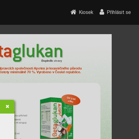
Kiosek
Přihlásit se
Doplněk stravy
pravcích společnosti Apotex je kvasnič
ného původu 
istoty minimálně 70 
%. V
yr
obeno v České 
republice.
Od 3 let 
věku
ek sirup
ou pomerančovou příchutí
a malá lžička denně 
aglukanu ve 3 ml sirupu)
vačních látek
któzou
v balení po 150 ml