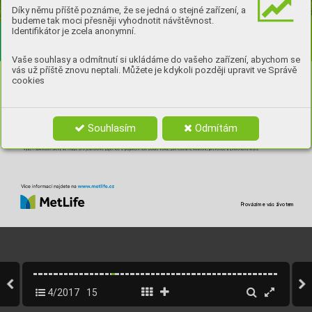
Díky němu příště poznáme, že se jedná o stejné zařízení, a
budeme tak moci přesněji vyhodnotit návštěvnost.
Identifikátor je zcela anonymní.
Vaše souhlasy a odmítnutí si ukládáme do vašeho zařízení, abychom se
vás už příště znovu neptali. Můžete je kdykoli později upravit ve Správě
cookies
Souhlasím
Odmítám
Cz
ech
Pro
vázíme vás živ
otem
4/2017
15