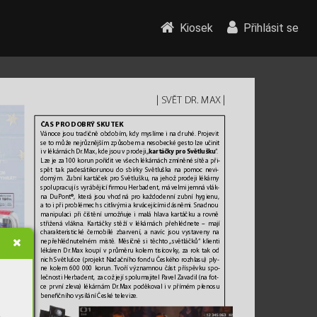
Kiosek
Přihlásit se
| 
 | 
SVĚ
T DR
.
 MA
X
ČAS PRO DOBR
Ý SKUTEK
V
ánoce jsou tradičně obdobím, kdy m
yslíme i na druhé. P
rojevit 
se to může nejrůznějším způsobem a nesobecké gesto lze učinit
kartáčky pro Sv
ětlušku
i
v
lékárnách Dr
.Max, kde jsou v prodeji 
„
“.
Lze je za 100 korun pořídit ve všech lékárnách zmíněné sítě a při
-
spět tak padesátikorunou do sbírky Světluška na pomoc nevi
-
domým. Zubní kartáček pro Světlušku, na jehož pr
odeji lékárny 
spolupracují s vyrábějící rmou Herbadent, má velmi jemná vlák
-
na DuPont®, kt
erá jsou vhodná pro každodenní zubní hy
gienu, 
ato i při problémech s citlivými a kr
vácejícími dásněmi. Snadnou 
manipulaci při čištění umožňuje i malá hlava kartáčku a rovně 
střižená vlákna. K
artáčk
y stěží v
lék
árnách přehlédnete – mají 
charakteristické černobílé zbarvení, a navíc jsou vystaven
y na 
nepřehlédnutelném místě
. Měsíčně si těchto 
„světláčků“ klienti 
lékáren Dr
.Max koupí v průměru kolem tisícovky
, za rok tak od 
nich Světlušce (pr
ojekt Nadačního fondu Č
eského rozhlasu) ply
-
NABÍDCE
ne kolem 600 000 korun. 
T
voří významnou část př
íspěvku spo
-
 nabízené 
lečnosti Herbadent, za což její spolumajitel P
avel Zavadil (na fot
-
 se k nim 
ce první zleva) lék
árnám Dr
.Max poděkoval i v přímém př
enosu 
al zásad
-
benečního vysílání České televize
.
stylových 
y prospěš
-