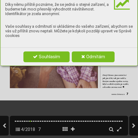
slaďte i tvrzení o J
ežíškovi 
Díky němu příště poznáme, že se jedná o stejné zařízení, a
(V
ěříme na něj? Jak 
akdy nosí dá
rky
, když je 
budeme tak moci přesněji vyhodnotit návštěvnost.
něko
likerá nadílka? atd.).
Identifikátor je zcela anonymní.
• A
tmosféra je důležitější 
než dárky
. 
Dejte dětem 
pocítit, že je milujete, ale 
ne okázalými dary nebo 
Vaše souhlasy a odmítnutí si ukládáme do vašeho zařízení, abychom se
gesty
. 
• Přísně hlídejte, 
a
byste 
vás už příště znovu neptali. Můžete je kdykoli později upravit ve Správě
neup
řednostňovali 
cookies
kter
ékoli dí
tě, kter
é k vám 
na V
ánoce přišlo
.
Souhlasím
Odmítám
Dvojí V
ánoce jsou ná
ročné 
jak pr
o děti, tak pro r
odiče, 
kter
ým
 snadno ujedou ner
v
y
, 
když se dí
těti stýská po rod
iči, 
u které
ho zrovna není 

7
www.drmax.cz
4/2018
7