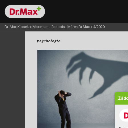
Dr. Max Kiosek
»
Maximum - časopis lékáren Dr.Max
»
4/2020
psychologie
Žádo