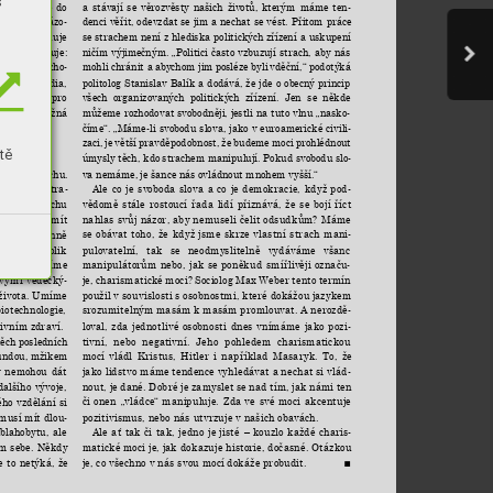
s
a 
stávají 
se 
věrozvěsty 
našich 
životů, 
kterým 
máme 
ten
uzavírat 
se 
do 
-
denci 
věřit, 
odevzdat 
se 
jim a 
nechat 
se 
vést. 
Přitom 
práce
 
s 
jiným 
názo
-
se strachem 
není z 
hlediska 
politických zřízení 
a 
uskupení 
rach,“ 
shrnuje 
ničím 
výjimečným. 
„Politici 
často 
vzbuzují 
strach, 
aby 
nás
 
to 
potvrzuje: 
mohli 
chránit a 
abychom jim 
posléze byli 
vděční,“ podotýká 
e 
se 
lidé 
rozho
-
politolog 
Stanislav 
Balík 
a 
dodává, 
že 
jde 
o 
obecný 
princip
fungují 
média, 
všech 
organizovaných 
politických 
zřízení. 
Jen 
se 
někde
větší výzva 
pro 
můžeme 
rozhodovat 
svobodněji, jestli 
na 
tuto 
vlnu 
„nasko
už 
bych 
možná 
-
číme“. 
„Máme-li 
svobodu 
slova, 
jako 
v 
euroamerické 
civili
-
zaci, 
je 
větší 
pravděpodobnost, 
že 
budeme 
moci 
prohlédnout 
tě
úmysly těch, kdo 
strachem manipulují. Pokud svobodu slo
-
va nemáme, 
je šance nás 
ovládnout mnohem vyšší.“
. 
Ke 
strachu. 
Ale 
co 
je 
svoboda 
slova 
a 
co 
je 
demokracie, 
když 
pod
dnictvím 
stra
-
-
vědomě 
stále 
rostoucí 
řada 
lidí 
přiznává, 
že 
se 
bojí 
říct 
ašeho 
strachu 
nahlas 
svůj 
názor, 
aby 
nemuseli 
čelit 
odsudkům? 
Máme 
stně 
může 
mít 
se 
obávat 
toho, 
že 
když 
jsme 
skrze 
vlastní 
strach 
mani
sme 
v 
dějinně 
-
pulovatelní, 
tak 
se 
neodmyslitelně 
vydáváme 
všanc 
tě 
nežilo 
tolik 
manipulátorům 
nebo, 
jak 
se 
poněkud 
smířlivěji 
označu
stále 
mluvíme 
-
je, 
charismatické 
moci? 
Sociolog 
Max 
Weber 
tento 
termín 
vými 
vědecký
-
použil v souvislosti 
s osobnostmi, které dokážou 
jazykem 
života. 
Umíme 
srozumitelným masám k 
masám promlouvat. A 
nerozdě
biotechnologie, 
-
loval, 
zda 
jednotlivé 
osobnosti 
dnes 
vnímáme 
jako 
pozi
tivním zdraví.
-
tivní, 
nebo 
negativní. 
Jeho 
pohledem 
charismatickou 
těch 
posledních
mocí 
vládl 
Kristus, 
Hitler 
i 
například 
Masaryk. 
To, 
že 
undou, 
mžikem 
jako lidstvo máme tendence vyhledávat a nechat si vlád
 
nemohou 
dát 
-
nout, je 
dané. Dobré 
je zamyslet 
se nad 
tím, jak 
námi ten 
dalšího 
vývoje,
či 
onen 
„vládce“ 
manipuluje. 
Zda 
ve 
své 
moci 
akcentuje 
ého 
vzdělání 
si 
pozitivismus, nebo nás utvrzuje v našich obavách.
musí 
mít 
dlou
-
Ale 
ať 
tak 
či 
tak, 
jedno 
je 
jisté 
– 
kouzlo 
každé 
charis
blahobytu, 
ale
-
matické moci je, jak 
dokazuje historie, dočasné. Otázkou 
m 
sebe. 
Někdy 
je, co všechno v nás svou mocí dokáže probudit.
e 
to 
netýká, 
že 
■