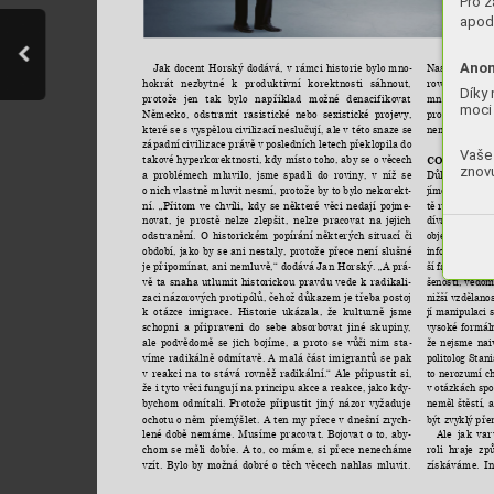
Pro z
apod.
Anon
Naslouchat a
Jak 
docent 
Horský 
dodává, 
v 
rámci 
historie 
bylo 
mno
-
rové 
pestrosti.
hokrát 
nezbytné 
k 
produktivní 
korektnosti 
sáhnout, 
Díky 
množství 
téma
protože 
jen 
tak 
bylo 
například 
možné 
denacif
i
kovat 
moci 
prostoru 
pro 
Německo, 
odstranit 
rasistické 
nebo 
sexistické 
projevy, 
nemluví, bubl
které 
se 
s 
vyspělou 
civilizací 
neslučují, ale 
v této 
snaze se 
západní 
civilizace právě 
v 
posledních 
letech 
překlopila 
do 
Vaše 
takové hyperkorektnosti, 
kdy místo 
toho, aby 
se o 
věcech 
CO JE PSÁN
znovu
Důležitou 
roli 
a 
problémech 
mluvilo, 
jsme 
spadli 
do 
roviny, 
v 
níž 
se 
jíme, 
určují 
mé
o nich vlastně 
mluvit nesmí, 
protože by to 
bylo nekorekt
-
tě 
ráda 
prohlás
ní. 
„Přitom 
ve 
chvíli, 
kdy 
se 
některé 
věci 
nedají 
pojme
-
dívat 
racionál
novat, 
je 
prostě 
nelze 
zlepšit, 
nelze 
pracovat 
na 
jejich 
objektivity 
nel
odstranění. 
O 
historickém 
popírání 
některých 
situací 
či 
informací 
o 
da
období, 
jako 
by 
se 
ani 
nestaly, 
protože 
přece 
není 
slušné 
ší 
faktory, 
kte
je připomínat, 
ani nemluvě,“ dodává 
Jan Horský. „A 
prá
-
šenosti, 
vědom
vě 
ta 
snaha 
utlumit 
historickou 
pravdu 
vede 
k 
radikali
-
nižší 
vzdělanos
zaci názorových protipólů, čehož 
důkazem je třeba 
postoj 
jí manipulaci
k 
otázce 
imigrace. 
Historie 
ukázala, 
že 
kulturně 
jsme 
vysoké 
formál
schopni 
a 
připraveni 
do 
sebe 
absorbovat 
jiné 
skupiny, 
že 
nejsme 
nai
ale 
podvědomě 
se 
jich 
bojíme, 
a 
proto 
se 
vůči 
nim 
sta
-
politolog Stani
víme 
radikálně 
odmítavě. 
A 
malá 
část 
imigrantů 
se 
pak 
to 
nerozumí 
c
v 
reakci 
na 
to 
stává 
rovněž 
radikální.“ 
Ale 
připustit 
si, 
v otázkách spo
že i 
tyto věci 
fungují na 
principu akce a reakce, 
jako kdy
-
neměl štěstí, 
bychom 
odmítali. 
Protože 
připustit 
jiný 
názor 
vyžaduje 
být zvyklý 
pře
ochotu 
o 
něm 
přemýšlet. 
A 
ten 
my 
přece 
v 
dnešní 
zrych
-
Ale 
jak 
var
lené 
době 
nemáme. 
Musíme 
pracovat. 
Bojovat 
o 
to, 
aby
-
roli 
hraje 
způ
chom 
se 
měli 
dobře. 
A 
to, 
co 
máme, 
si 
přece 
nenecháme 
získáváme. 
I
vzít. 
Bylo 
by 
možná 
dobré 
o 
těch 
věcech 
nahlas 
mluvit. 