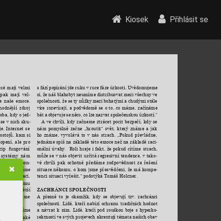
Kiosek
Přihlásit se
s fází 
popírání jde 
ruku v 
ruce fáze 
úzkosti. Uvědomujeme 
eré 
mají 
velmi 
si, 
že 
náš blahobyt 
neumíme distribuovat 
mezi všechny 
ve
pak 
mají 
vel
-
společnosti, 
že 
se 
ty nůžky 
mezi bohatými 
a chudými 
stále
e 
naše 
emoce. 
více 
rozevírají, 
a 
podvědomě 
se 
o 
to, 
co 
máme, 
začínáme 
hodnější 
zdroj 
bát 
a 
objevuje 
se 
něco, 
co 
lze 
nazvat 
společenskou 
úzkostí.“
oba, kdy o jed
-
A 
ve 
chvíli, 
kdy 
začneme 
ztrácet 
pocit 
bezpečí, 
kdy 
se 
 
se 
v 
nich 
sku
-
nám 
pomyslně 
začne 
„hroutit“ 
svět, 
který 
známe 
a 
jak 
e. 
Internet 
se 
ho 
známe, 
vyvolává 
to 
v 
nás 
strach. 
„Pokud 
převládne, 
ostojů, 
kam 
si 
jednáme spíš na 
základě této emoce 
než na základě 
raci
opení, 
ale 
pro 
-
onální 
úvahy. 
Roli 
hraje 
i 
fakt, 
že 
pokud 
cítíme 
strach, 
cip 
fungování 
může se 
v nás 
objevit 
určitá regresivní 
tendence, 
v tako
systémy 
nám 
-
vé 
chvíli 
pak 
ochotně 
předáme 
zodpovědnost 
za 
řešení 
teré 
korespon
-
situace 
někomu, 
o 
kom 
jsme 
přesvědčeni, 
že 
má 
kompe
bě, 
kdy 
máme 
-
tenci situaci vyřešit,“ podotýká Tomáš Holcner.
sti 
informací, 
 
osobnostnímu 
ZACHRÁNCI SPOLEČNOSTI
poznávat 
větší 
A 
přesně 
to 
je 
okamžik, 
kdy 
se 
objevují 
tzv. 
zachránci 
ru 
utvrzujeme 
společnosti. 
Lidé, 
kteří 
nabízí 
ochranu 
tradičních 
hodnot 
a 
návrat 
k 
nim. 
Lidé, 
kteří 
pod 
rouškou 
boje 
s 
hyperko
, 
ale 
neumíme 
-
rektností ve 
svých 
projevech 
akcentují 
témata našich 
obav
vině. 
A to 
také 