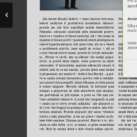
Pro z
apod.
Anon
Naslouchat a
Jak 
docent 
Horský 
dodává, 
v 
rámci 
historie 
bylo 
mno
-
rové 
pestrosti.
hokrát 
nezbytné 
k 
produktivní 
korektnosti 
sáhnout, 
Díky 
množství 
téma
protože 
jen 
tak 
bylo 
například 
možné 
denacif
i
kovat 
moci 
prostoru 
pro 
Německo, 
odstranit 
rasistické 
nebo 
sexistické 
projevy, 
nemluví, bubl
které 
se 
s 
vyspělou 
civilizací 
neslučují, ale 
v této 
snaze se 
západní 
civilizace právě 
v 
posledních 
letech 
překlopila 
do 
Vaše 
takové hyperkorektnosti, 
kdy místo 
toho, aby 
se o 
věcech 
CO JE PSÁN
znovu
Důležitou 
roli 
a 
problémech 
mluvilo, 
jsme 
spadli 
do 
roviny, 
v 
níž 
se 
jíme, 
určují 
mé
o nich vlastně 
mluvit nesmí, 
protože by to 
bylo nekorekt
-
tě 
ráda 
prohlás
ní. 
„Přitom 
ve 
chvíli, 
kdy 
se 
některé 
věci 
nedají 
pojme
-
dívat 
racionál
novat, 
je 
prostě 
nelze 
zlepšit, 
nelze 
pracovat 
na 
jejich 
objektivity 
nel
odstranění. 
O 
historickém 
popírání 
některých 
situací 
či 
informací 
o 
da
období, 
jako 
by 
se 
ani 
nestaly, 
protože 
přece 
není 
slušné 
ší 
faktory, 
kte
je připomínat, 
ani nemluvě,“ dodává 
Jan Horský. „A 
prá
-
šenosti, 
vědom
vě 
ta 
snaha 
utlumit 
historickou 
pravdu 
vede 
k 
radikali
-
nižší 
vzdělanos
zaci názorových protipólů, čehož 
důkazem je třeba 
postoj 
jí manipulaci
k 
otázce 
imigrace. 
Historie 
ukázala, 
že 
kulturně 
jsme 
vysoké 
formál
schopni 
a 
připraveni 
do 
sebe 
absorbovat 
jiné 
skupiny, 
že 
nejsme 
nai
ale 
podvědomě 
se 
jich 
bojíme, 
a 
proto 
se 
vůči 
nim 
sta
-
politolog Stani
víme 
radikálně 
odmítavě. 
A 
malá 
část 
imigrantů 
se 
pak 
to 
nerozumí 
c
v 
reakci 
na 
to 
stává 
rovněž 
radikální.“ 
Ale 
připustit 
si, 
v otázkách spo
že i 
tyto věci 
fungují na 
principu akce a reakce, 
jako kdy
-
neměl štěstí, 
bychom 
odmítali. 
Protože 
připustit 
jiný 
názor 
vyžaduje 
být zvyklý 
pře
ochotu 
o 
něm 
přemýšlet. 
A 
ten 
my 
přece 
v 
dnešní 
zrych
-
Ale 
jak 
var
lené 
době 
nemáme. 
Musíme 
pracovat. 
Bojovat 
o 
to, 
aby
-
roli 
hraje 
způ
chom 
se 
měli 
dobře. 
A 
to, 
co 
máme, 
si 
přece 
nenecháme 
získáváme. 
I
vzít. 
Bylo 
by 
možná 
dobré 
o 
těch 
věcech 
nahlas 
mluvit. 