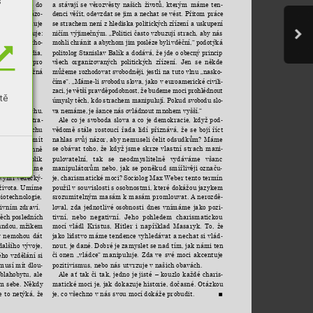
s
a 
stávají 
se 
věrozvěsty 
našich 
životů, 
kterým 
máme 
ten
uzavírat 
se 
do 
-
denci 
věřit, 
odevzdat 
se 
jim a 
nechat 
se 
vést. 
Přitom 
práce
 
s 
jiným 
názo
-
se strachem 
není z 
hlediska 
politických zřízení 
a 
uskupení 
rach,“ 
shrnuje 
ničím 
výjimečným. 
„Politici 
často 
vzbuzují 
strach, 
aby 
nás
 
to 
potvrzuje: 
mohli 
chránit a 
abychom jim 
posléze byli 
vděční,“ podotýká 
e 
se 
lidé 
rozho
-
politolog 
Stanislav 
Balík 
a 
dodává, 
že 
jde 
o 
obecný 
princip
fungují 
média, 
všech 
organizovaných 
politických 
zřízení. 
Jen 
se 
někde
větší výzva 
pro 
můžeme 
rozhodovat 
svobodněji, jestli 
na 
tuto 
vlnu 
„nasko
už 
bych 
možná 
-
číme“. 
„Máme-li 
svobodu 
slova, 
jako 
v 
euroamerické 
civili
-
zaci, 
je 
větší 
pravděpodobnost, 
že 
budeme 
moci 
prohlédnout 
tě
úmysly těch, kdo 
strachem manipulují. Pokud svobodu slo
-
va nemáme, 
je šance nás 
ovládnout mnohem vyšší.“
. 
Ke 
strachu. 
Ale 
co 
je 
svoboda 
slova 
a 
co 
je 
demokracie, 
když 
pod
dnictvím 
stra
-
-
vědomě 
stále 
rostoucí 
řada 
lidí 
přiznává, 
že 
se 
bojí 
říct 
ašeho 
strachu 
nahlas 
svůj 
názor, 
aby 
nemuseli 
čelit 
odsudkům? 
Máme 
stně 
může 
mít 
se 
obávat 
toho, 
že 
když 
jsme 
skrze 
vlastní 
strach 
mani
sme 
v 
dějinně 
-
pulovatelní, 
tak 
se 
neodmyslitelně 
vydáváme 
všanc 
tě 
nežilo 
tolik 
manipulátorům 
nebo, 
jak 
se 
poněkud 
smířlivěji 
označu
stále 
mluvíme 
-
je, 
charismatické 
moci? 
Sociolog 
Max 
Weber 
tento 
termín 
vými 
vědecký
-
použil v souvislosti 
s osobnostmi, které dokážou 
jazykem 
života. 
Umíme 
srozumitelným masám k 
masám promlouvat. A 
nerozdě
biotechnologie, 
-
loval, 
zda 
jednotlivé 
osobnosti 
dnes 
vnímáme 
jako 
pozi
tivním zdraví.
-
tivní, 
nebo 
negativní. 
Jeho 
pohledem 
charismatickou 
těch 
posledních
mocí 
vládl 
Kristus, 
Hitler 
i 
například 
Masaryk. 
To, 
že 
undou, 
mžikem 
jako lidstvo máme tendence vyhledávat a nechat si vlád
 
nemohou 
dát 
-
nout, je 
dané. Dobré 
je zamyslet 
se nad 
tím, jak 
námi ten 
dalšího 
vývoje,
či 
onen 
„vládce“ 
manipuluje. 
Zda 
ve 
své 
moci 
akcentuje 
ého 
vzdělání 
si 
pozitivismus, nebo nás utvrzuje v našich obavách.
musí 
mít 
dlou
-
Ale 
ať 
tak 
či 
tak, 
jedno 
je 
jisté 
– 
kouzlo 
každé 
charis
blahobytu, 
ale
-
matické moci je, jak 
dokazuje historie, dočasné. Otázkou 
m 
sebe. 
Někdy 
je, co všechno v nás svou mocí dokáže probudit.
e 
to 
netýká, 
že 
■