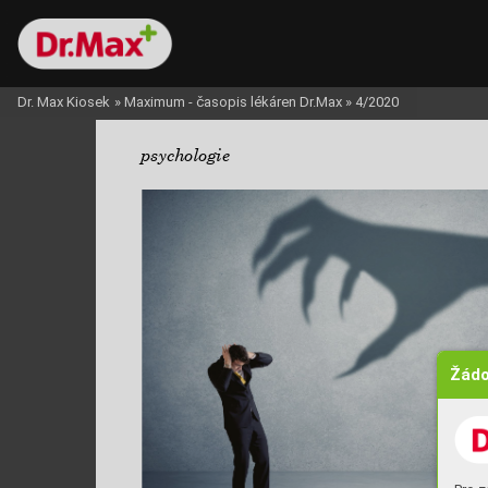
Dr. Max Kiosek
»
Maximum - časopis lékáren Dr.Max
»
4/2020
psychologie
Žádo