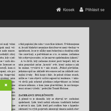
Kiosek
Přihlásit se
s fází 
popírání jde 
ruku v 
ruce fáze 
úzkosti. Uvědomujeme 
eré 
mají 
velmi 
si, 
že 
náš blahobyt 
neumíme distribuovat 
mezi všechny 
ve
pak 
mají 
vel
-
společnosti, 
že 
se 
ty nůžky 
mezi bohatými 
a chudými 
stále
e 
naše 
emoce. 
více 
rozevírají, 
a 
podvědomě 
se 
o 
to, 
co 
máme, 
začínáme 
hodnější 
zdroj 
bát 
a 
objevuje 
se 
něco, 
co 
lze 
nazvat 
společenskou 
úzkostí.“
oba, kdy o jed
-
A 
ve 
chvíli, 
kdy 
začneme 
ztrácet 
pocit 
bezpečí, 
kdy 
se 
 
se 
v 
nich 
sku
-
nám 
pomyslně 
začne 
„hroutit“ 
svět, 
který 
známe 
a 
jak 
e. 
Internet 
se 
ho 
známe, 
vyvolává 
to 
v 
nás 
strach. 
„Pokud 
převládne, 
ostojů, 
kam 
si 
jednáme spíš na 
základě této emoce 
než na základě 
raci
opení, 
ale 
pro 
-
onální 
úvahy. 
Roli 
hraje 
i 
fakt, 
že 
pokud 
cítíme 
strach, 
cip 
fungování 
může se 
v nás 
objevit 
určitá regresivní 
tendence, 
v tako
systémy 
nám 
-
vé 
chvíli 
pak 
ochotně 
předáme 
zodpovědnost 
za 
řešení 
teré 
korespon
-
situace 
někomu, 
o 
kom 
jsme 
přesvědčeni, 
že 
má 
kompe
bě, 
kdy 
máme 
-
tenci situaci vyřešit,“ podotýká Tomáš Holcner.
sti 
informací, 
 
osobnostnímu 
ZACHRÁNCI SPOLEČNOSTI
poznávat 
větší 
A 
přesně 
to 
je 
okamžik, 
kdy 
se 
objevují 
tzv. 
zachránci 
ru 
utvrzujeme 
společnosti. 
Lidé, 
kteří 
nabízí 
ochranu 
tradičních 
hodnot 
a 
návrat 
k 
nim. 
Lidé, 
kteří 
pod 
rouškou 
boje 
s 
hyperko
, 
ale 
neumíme 
-
rektností ve 
svých 
projevech 
akcentují 
témata našich 
obav
vině. 
A to 
také 