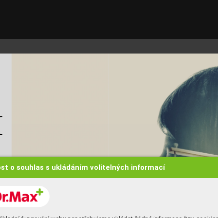
M
st o souhlas s ukládáním volitelných informací