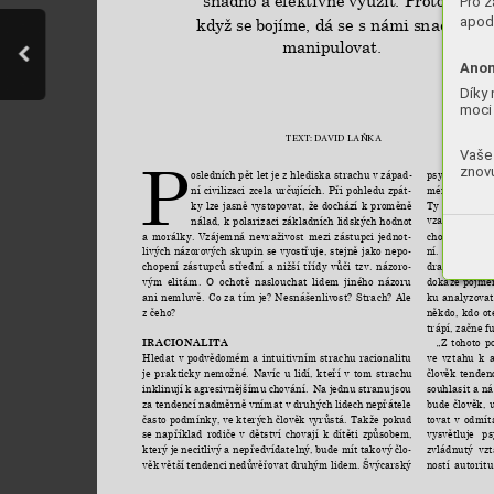
snadno a efektivně využít. Protože 
Pro z
apod.
když se bojíme, dá se s námi snadno 
manipulovat.
Anon
Díky 
moci 
TEXT
: D
A
VID L
AŇKA
Vaše 
P
znovu
psychiatr 
Car
osledních pět let 
je z hlediska strachu v 
západ
-
mén, 
při 
kter
ní 
civilizaci 
zcela 
určujících. 
Při 
pohledu 
zpát
-
Ty 
fungují 
au
ky 
lze 
jasně 
vystopovat, 
že 
dochází 
k 
proměně 
vzaly kontrol
nálad, k polarizaci základních lidských hodnot 
chování 
ovliv
a 
morálky. 
Vzájemná 
nevraživost 
mezi 
zástupci 
jednot
-
ní. Podvědomý
livých 
názorových 
skupin 
se 
vyostřuje, 
stejně 
jako 
nepo
-
dravec 
čeká 
chopení 
zástupců 
střední 
a 
nižší 
třídy 
vůči 
tzv. 
názoro
-
dokáže 
pojmen
vým 
elitám. 
O 
ochotě 
naslouchat 
lidem 
jiného 
názoru 
ku 
analyzovat
ani 
nemluvě. 
Co 
za 
tím 
je? 
Nesnášenlivost? 
Strach? 
Ale 
někdo, 
kdo 
ot
z čeho?
trápí, začne f
„Z 
tohoto 
p
IRACIONALITA
ve 
vztahu 
k 
Hledat 
v 
podvědomém 
a 
intuitivním 
strachu 
racionalitu 
člověk 
tendenc
je 
prakticky 
nemožné. 
Navíc 
u 
lidí, 
kteří 
v 
tom 
strachu 
souhlasit a ná
inklinují 
k 
agresivnějšímu 
chování. 
Na 
jednu 
stranu 
jsou 
bude 
člověk, 
za 
tendencí 
nadměrně 
vnímat 
v 
druhých 
lidech 
nepřátele 
tovat 
v 
odmít
často podmínky, ve kterých člověk vyrůstá. 
Takže pokud 
vysvětluje 
ps
se 
například 
rodiče 
v 
dětství 
chovají 
k 
dítěti 
způsobem, 
zvládnutý 
vzt
který 
je 
necitlivý 
a nepředvídatelný, 
bude mít 
takový člo
-
ností 
autoritu
věk 
větší 
tendenci 
nedůvěřovat 
druhým 
lidem. 
Švýcarský 