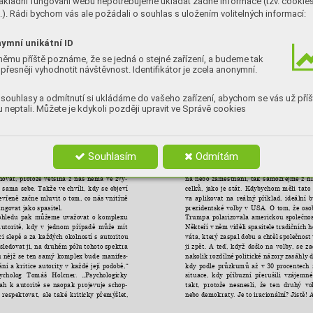
ákladní fungování webu nepotřebujeme ukládat žádné informace (tzv. cookie
). Rádi bychom vás ale požádali o souhlas s uložením volitelných informací:
ymní unikátní ID
němu příště poznáme, že se jedná o stejné zařízení, a budeme tak
přesněji vyhodnotit návštěvnost. Identifikátor je zcela anonymní.
souhlasy a odmítnutí si ukládáme do vašeho zařízení, abychom se vás už příš
 neptali. Můžete je kdykoli později upravit ve Správě cookies
l 
Gustav 
Jung 
vypozoroval 
a 
popsal 
feno
a pokud 
je to 
nutné, umět 
případný nesou
-
ém 
je 
naše 
chování 
ovlivňováno 
komplexy. 
jícím 
způsobem 
vyjádřit. 
Výše 
uvedené 
pl
tonomně 
a 
působí, 
jako 
by 
na 
chvíli 
pře
a jeho individuální 
zkušenost. Nicméně 
v 
-
u nad naším 
jednáním. A právě tady 
začíná 
času 
a 
prostoru, na 
základě dějinných 
udál
něné 
strachem získávat 
racionální 
vysvětle
je 
také 
skupinová 
a 
národní 
charakteristi
-
Souhlasím
Odmítám
 strach totiž potřebuje pojmenovat. 
A jako 
rovněž odráží vztah k autoritě.“
na 
okamžik, 
kdy 
se 
objeví 
někdo, 
kdo 
ho 
Platí 
to 
jak z 
hlediska 
menších 
kolektiv
ovat, 
protože 
většina 
z 
nás 
nemá 
ve 
zvy
na 
nebo 
zaměstnání, 
tak 
samozřejmě 
z 
hl
-
 
sama 
sebe. 
Takže 
ve 
chvíli, 
kdy 
se 
objeví 
celků, 
jako 
je 
stát. 
Kdybychom 
měli 
tato 
evřeně 
začne 
mluvit 
o 
tom, 
co 
nás 
vnitřně 
va 
aplikovat 
na 
reálný 
příklad, 
ideální 
b
ungovat jako spasitel.
prezidentské 
volby 
v 
USA. 
O 
tom, 
že 
oso
ohledu 
pak 
můžeme 
uvažovat 
o 
komplexu 
Trumpa 
polarizovala 
americkou 
společnos
autoritě, 
kdy 
v 
jednom 
případě 
může 
mít 
Někteří 
v 
něm 
viděli 
spasitele 
tradičních 
h
i 
slepě 
a 
za 
každých 
okolností 
s 
autoritou 
váta, který zaspal dobu a chtěl 
společnost 
sledovat ji, na druhém pólu tohoto spektra 
ji 
zpět. 
A 
teď, 
když 
došlo 
na 
volby, 
se 
za
u 
nějž 
se 
ten 
samý 
komplex 
bude 
manifes
nakolik 
rozdílné 
politické názory 
zasáhly d
-
ání 
a 
kritice 
autority 
v 
každé 
její 
podobě,“ 
kdy 
podle 
průzkumů 
až 
v 
30 
procentech 
ycholog 
Tomáš 
Holcner. 
„Psychologicky 
situace, 
kdy 
příbuzní 
přerušili 
vzájemné
ah 
k 
autoritě 
se 
naopak 
projevuje 
schop
takt, 
protože 
nesnesli, 
že 
ten 
druhý 
vol
-
 
respektovat, 
ale 
také 
kriticky 
přemýšlet, 
nebo demokraty. Je to 
iracionální? Jistě! 