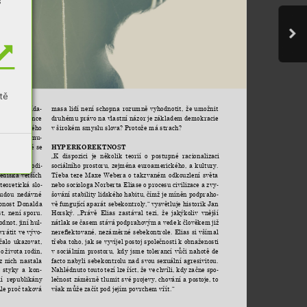
s
tě
masa 
lidí 
není 
schopna 
rozumně 
vyhodnotit, 
že 
umožnit 
hlas 
odpovída
-
druhému 
právo 
na 
vlastní 
názor 
je základem 
demokracie 
atí 
pro 
jedince 
v širokém smyslu slova? Protože má strach?
rámci 
určitého 
ostí, se 
formu
-
ka, 
ve 
které 
se 
HYPERKOREKTNOST
„K 
dispozici 
je 
několik 
teorií 
o 
postupné 
racionalizaci 
sociálního 
prostoru, 
zejména 
euroamerického, 
a 
kultury.
ů, 
jako 
je 
rodi
-
Třeba 
teze 
Maxe 
Webera 
o 
takzvaném 
odkouzlení 
světa 
ediska 
větších 
nebo sociologa Norberta Eliase o 
procesu civilizace a zvy
teoretická 
slo
-
-
šování 
stability 
lidského 
habitu, 
čímž je 
míněn podpraho
udou 
nedávné 
-
vě 
fungující 
aparát sebekontroly,“ 
vysvětluje historik 
Jan 
bnost 
Donalda 
Horský. 
„Právě 
Elias 
zastával 
tezi, 
že 
jakýkoliv 
vnější 
t, 
není 
sporu. 
nátlak 
se 
časem 
stává 
podprahovým 
a 
vede 
k 
člověkem 
již
odnot, 
jiní 
hul
-
nereektované, 
nezáměrné 
sebekontrole. 
Elias 
si 
všímal 
vrátit ve vývo
-
třeba toho, jak se vyvíjel postoj společnosti k obnaženosti 
čalo 
ukazovat, 
v 
sociálním 
prostoru, 
kdy 
jsme 
tolerancí 
vůči 
nahotě 
de 
o 
života rodin, 
facto 
nabyli 
sebekontrolu 
nad 
svou 
sexuální 
agresivitou. 
z 
nich 
nastala 
Nahlédnuto touto 
tezí lze 
říct, že ve 
chvíli, kdy 
začne spo
 
styky 
a 
kon
-
-
lečnost 
záměrně 
tlumit 
své 
projevy, 
chování 
a 
postoje, to
í 
republikány 
však může začít pod jejím povrchem vřít.“
Ale proč 
taková 