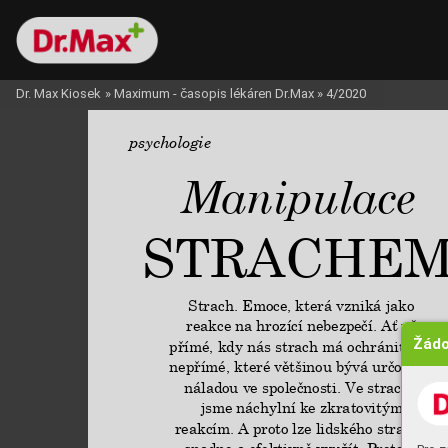
Dr. Max Kiosek
»
Maximum - časopis lékáren Dr.Max
»
4/2020
psychologie
Manipulace
STRACHE
Strach. Emoce, která vzniká jako 
reakce na hrozící nebezpečí. Ať už 
Žádo
přímé, kdy nás strach má ochránit, tak 
nepřímé, které většinou bývá určováno 
náladou ve společnosti. Ve strachu 
jsme náchylní ke zkratovitým 
reakcím. A proto lze lidského strachu 