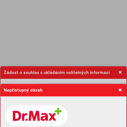
Žádost o souhlas s ukládáním volitelných informací
Nepřístupný obsah
Pro základní fungování webu nepotřebujeme ukládat žádné informace
(tzv. cookies apod.). Rádi bychom vás ale požádali o souhlas s
uložením volitelných informací:
Anonymní unikátní ID