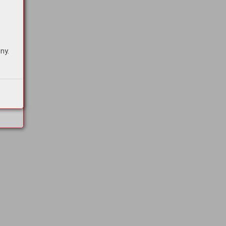
s
ny.
tě