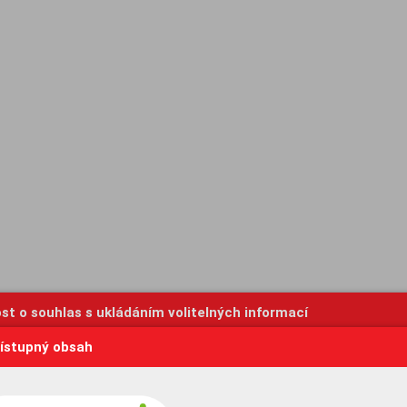
st o souhlas s ukládáním volitelných informací
ístupný obsah