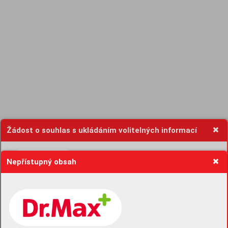
Žádost o souhlas s ukládáním volitelných informací
Nepřístupný obsah
Pro základní fungování webu nepotřebujeme ukládat žádné informace
(tzv. cookies apod.). Rádi bychom vás ale požádali o souhlas s
uložením volitelných informací:
Anonymní unikátní ID