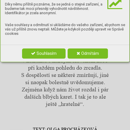
MAMI,
zkazila jsi mi život
Díky němu příště poznáme, že se jedná o stejné zařízení, a
budeme tak moci přesněji vyhodnotit návštěvnost.
Identifikátor je zcela anonymní.
Vaše souhlasy a odmítnutí si ukládáme do vašeho zařízení, abychom se
vás už příště znovu neptali. Můžete je kdykoli později upravit ve Správě
Hříchy spáchané na nás v době, kdy
cookies
jsme byli úplně bezbranní, nás
provázejí celý život. Tvoří překážky,
které překonáváme každý den,
Souhlasím
Odmítám
v kontaktu s každým člověkem nebo
při každém pohledu do zrcadla.
S dospělostí se některé zmírňují, jiné
si naopak bolestně uvědomujeme.
Zejména když nám život rozdal i pár
dalších blbých karet. I tak je to ale
ještě „hratelné“.
TEXT: OLGA PROCHÁZKOVÁ