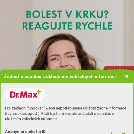
I N Z E R C E
Žádost o souhlas s ukládáním volitelných informací
Pro základní fungování webu nepotřebujeme ukládat žádné informace
(tzv. cookies apod.). Rádi bychom vás ale požádali o souhlas s
Koupit zde
uložením volitelných informací:
Anonymní unikátní ID