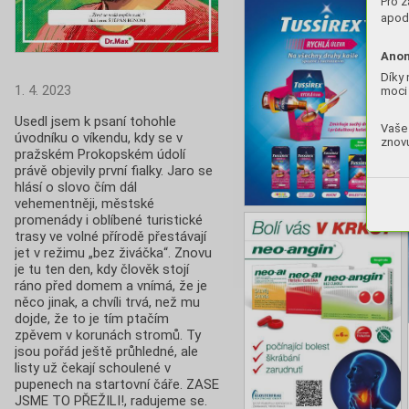
Pro z
apod.
Anon
Díky 
1. 4. 2023
moci 
Usedl jsem k psaní tohohle 
Vaše 
úvodníku o víkendu, kdy se v 
znovu
pražském Prokopském údolí 
právě objevily první fialky. Jaro se 
hlásí o slovo čím dál 
vehementněji, městské 
promenády i oblíbené turistické 
trasy ve volné přírodě přestávají 
jet v režimu „bez živáčka“. Znovu 
je tu ten den, kdy člověk stojí 
ráno před domem a vnímá, že je 
něco jinak, a chvíli trvá, než mu 
dojde, že to je tím ptačím 
zpěvem v korunách stromů. Ty 
jsou pořád ještě průhledné, ale 
listy už čekají schoulené v 
pupenech na startovní čáře. ZASE 
JSME TO PŘEŽILI!, radujeme se. 