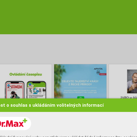
st o souhlas s ukládáním volitelných informací