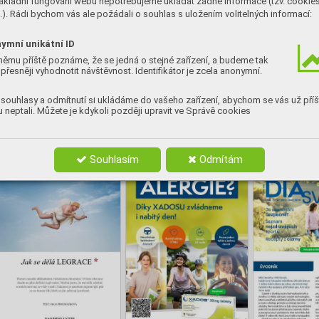
ákladní fungování webu nepotřebujeme ukládat žádné informace (tzv. cookie
). Rádi bychom vás ale požádali o souhlas s uložením volitelných informací:
ymní unikátní ID
němu příště poznáme, že se jedná o stejné zařízení, a budeme tak
přesněji vyhodnotit návštěvnost. Identifikátor je zcela anonymní.
souhlasy a odmítnutí si ukládáme do vašeho zařízení, abychom se vás už příš
 neptali. Můžete je kdykoli později upravit ve Správě cookies
Souhlasím
Odmítám