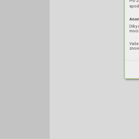
Pro z
apod.
Anon
Díky 
moci 
Vaše 
znovu