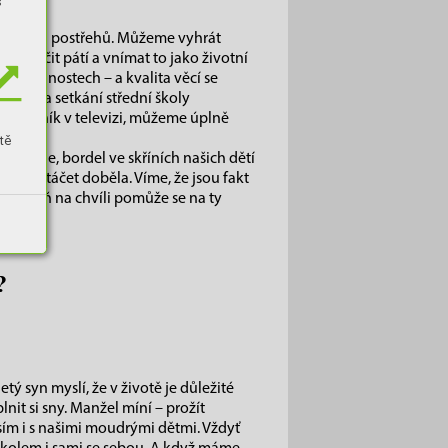
s
oudřejších postřehů. Můžeme vyhrát
o skončit pátí a vnímat to jako životní
h okolnostech – a kvalita věcí se
ové, na setkání střední školy
 odborník v televizi, můžeme úplně
tě
 stole, bordel ve skříních našich dětí
ěli vytáčet doběla. Víme, že jsou fakt
eta aspoň na chvíli pomůže se na ty
?
etý syn myslí, že v životě je důležité
plnit si sny. Manžel míní – prožít
ím i s našimi moudrými dětmi. Vždyť