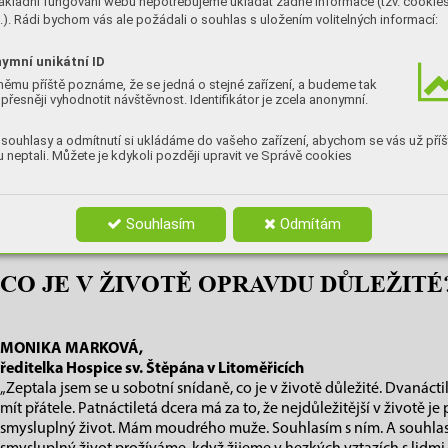
ákladní fungování webu nepotřebujeme ukládat žádné informace (tzv. cookie
). Rádi bychom vás ale požádali o souhlas s uložením volitelných informací:
M
ěřítko určuje jev. I když se to nezdá, je to jeden z nejm
závod a stejně mít pocit, že jsme do toho nedali dost, neb
ymní unikátní ID
úspěch. Záleží na našem vnitřním měřítku nebo na vnějšíc
němu příště poznáme, že se jedná o stejné zařízení, a budeme tak
rázem mění. Na srazu základky si můžeme připadat jako životní king
přesněji vyhodnotit návštěvnost. Identifikátor je zcela anonymní.
v hrubém průměru, a když spolužák z vysoké Franta vystupuje jako
ztratit pocit, že jsme to „někam dotáhli“. A tak je to se vším.
souhlasy a odmítnutí si ukládáme do vašeho zařízení, abychom se vás už příš
 neptali. Můžete je kdykoli později upravit ve Správě cookies
Někde vzadu v hlavě víme úplně přesně, že nesmetené drobečky na
a prasklé dlaždičky v koupelně nejsou věci, nad kterými bychom se m
důležitější záležitosti. Jenže někdy je to těžké. Snad vám tahle ank
pitomé dlaždičky vykašlat…
Souhlasím
Odmítám
CO JE V ŽIVOTĚ OPRAVDU DŮLEŽITÉ
MONIKA MARKOVÁ
,
ředitelka Hospice sv. Štěpána v Litoměřicích
„Zeptala jsem se u sobotní snídaně, co je v životě důležité. Dvanáctil
mít přátele. Patnáctiletá dcera má za to, že nejdůležitější v životě je 
smysluplný život. Mám moudrého muže. Souhlasím s ním. A souhlas