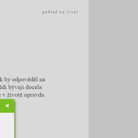
p o h l e d n a ž i v o t
ak by odpověděl na
ědi bývají docela
e v životě opravdu