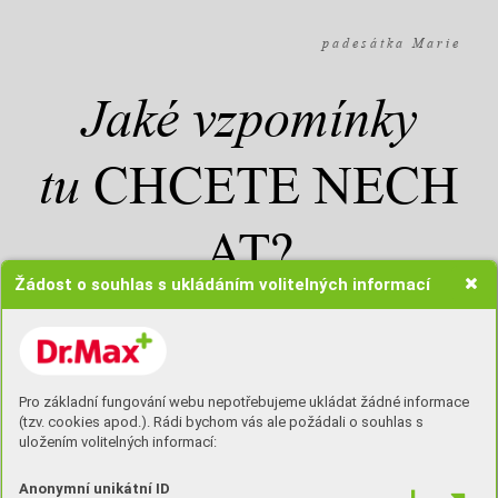
p a d e s á t k a M a r i e
Jaké vzpomínky
tu
CHCETE NECH
AT?
Žádost o souhlas s ukládáním volitelných informací
Nedávno jsem někde četla o pánovi, kterému
je 102 let a pořád chodí do práce, protože sedět
Pro základní fungování webu nepotřebujeme ukládat žádné informace
(tzv. cookies apod.). Rádi bychom vás ale požádali o souhlas s
doma u televize ho nebaví. Vyrábí a opravuje
uložením volitelných informací:
dřevěné hračky. Dělá to pro nějakou
charitativní organizaci. Hezký příběh. Kromě
Anonymní unikátní ID