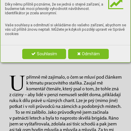
toho, že ráda čtu hezké příběhy, musím se
Díky němu příště poznáme, že se jedná o stejné zařízení, a
budeme tak moci přesněji vyhodnotit návštěvnost.
přiznat k jedné podivínskosti – čtu také
Identifikátor je zcela anonymní.
diskuse pod články. Občas. Nejvíc mě
fascinuje, že se dá diskutovat i u článků
Vaše souhlasy a odmítnutí si ukládáme do vašeho zařízení, abychom se
vás už příště znovu neptali. Můžete je kdykoli později upravit ve Správě
o počasí, a to ani nejsme v Anglii.
cookies
Souhlasím
Odmítám
TEXT: MARIE PETROVOVÁ
U
přímně mě zajímalo, o čem se mluví pod článkem
k tématu pracovitého staříka. Zaujal mě
komentář čtenáře, který psal o tom, že tohle zná
z ciziny – aby lidé v penzi nemuseli sedět doma, přikládají
ruku k dílu právě u různých charit. Lze je prý (mimo jiné)
potkat i v roli průvodců na zámcích a podobných místech.
To se mi zalíbilo. Jako průvodkyně jsem začínala
v patnácti letech a byla to naprosto skvělá brigáda. Ráno
jsem se vyštafírovala, zdolala asi tisíc schodů a pak jsem
asi tak osm hodin mluvila a mluvila a mluvila. Za to mi