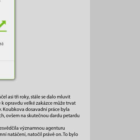
s
tě
l asi tři roky, stále se dalo mluvit
 se k opravdu velké zakázce může trvat
kdy. Koubkova dosavadní práce byla
alech, ovšem na skutečnou dardu petardu
řesvědčila významnou agenturu
enní natáčení, natočil právě on. To bylo