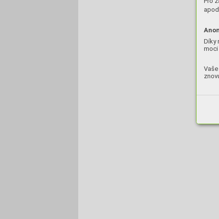
Pro z
apod.
Anon
Díky 
moci 
Vaše 
znovu