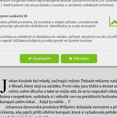
ákladní fungování webu nepotřebujeme ukládat žádné informace (tzv. cookie
). Rádi bychom vás ale požádali o souhlas s uložením volitelných informací:
ymní unikátní ID
němu příště poznáme, že se jedná o stejné zařízení, a budeme tak
přesněji vyhodnotit návštěvnost. Identifikátor je zcela anonymní.
souhlasy a odmítnutí si ukládáme do vašeho zařízení, abychom se vás už příš
 neptali. Můžete je kdykoli později upravit ve Správě cookies
Souhlasím
Odmítám
J
ohan Koubek byl mladý, začínající režisér. Třebaže reklamy natáče
o filmaři, který stojí na začátku. První roky jsou těžké a dostat
velmi, velmi dlouho a také se může stát, že se to nepodaří ni
brána s respektem, vydobyla si i několik cen na prestižních festiv
kampaň zatím čekal… Když tu náhle…?!
Johanova domovská produkce Willprinc dokázala nemožné a p
i klienta, aby jejich příští olbřímí kampaň, která si vyžadovala pětid