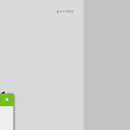
p o v í d k a