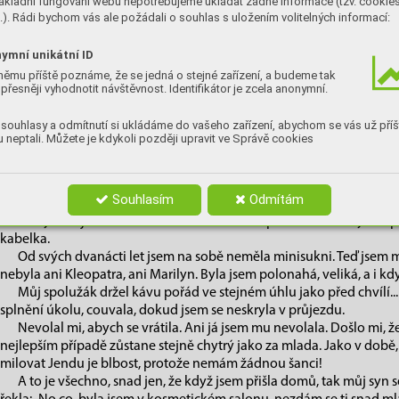
ákladní fungování webu nepotřebujeme ukládat žádné informace (tzv. cookie
Rande jsme si stylově domluvili ve Slávii.
). Rádi bychom vás ale požádali o souhlas s uložením volitelných informací:
Z taxíka jsem vystoupila nonšalantně. Hned jsem nasadila omra
nedočkavě vyhlížel.
ymní unikátní ID
Mé podpatečky klapaly. Obratně jsem překročila tramvajovou kolej 
němu příště poznáme, že se jedná o stejné zařízení, a budeme tak
Prostě jednoduše a bylo to! Mé capri kalhoty prudce opustily můj p
přesněji vyhodnotit návštěvnost. Identifikátor je zcela anonymní.
látky nikdo nečekal, sjely na zem. Bylo to tak neuvěřitelné, že jsem
jsem stála uprostřed rušné křižovatky u Národního divadla a měla 
souhlasy a odmítnutí si ukládáme do vašeho zařízení, abychom se vás už příš
spoutané kotníky. Můj mozek dokázal zpracovat tuto informaci až 
 neptali. Můžete je kdykoli později upravit ve Správě cookies
kavárny zahlédla Jendův obličej. Ustrnul uprostřed pohybu, šálek s k
I rušná křižovatka zadržela dech.
Kalhoty ležely na dlažbě jak mrtvý pes. Nešlo z nich jen tak ležér
Souhlasím
Odmítám
jsem slyšela, jak na mě křičí všímavá stařena: „Spadly vám kalhoty, u
Bleskurychle jsem se sehnula v touze o nenápadnost. Z hlavy mi spa
kabelka.
Od svých dvanácti let jsem na sobě neměla minisukni. Teď jsem m
nebyla ani Kleopatra, ani Marilyn. Byla jsem polonahá, veliká, a i k
Můj spolužák držel kávu pořád ve stejném úhlu jako před chvílí...
splnění úkolu, couvala, dokud jsem se neskryla v průjezdu.
Nevolal mi, abych se vrátila. Ani já jsem mu nevolala. Došlo mi,
nejlepším případě zůstane stejně chytrý jako za mlada. Jako v době,
milovat Jendu je blbost, protože nemám žádnou šanci!
A to je všechno, snad jen, že když jsem přišla domů, tak můj syn 