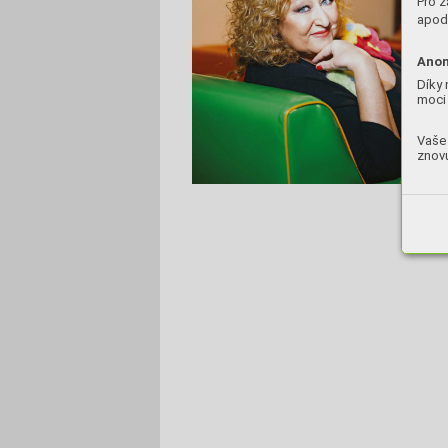
Pro z
apod.
Anon
Díky 
moci 
Vaše 
znovu