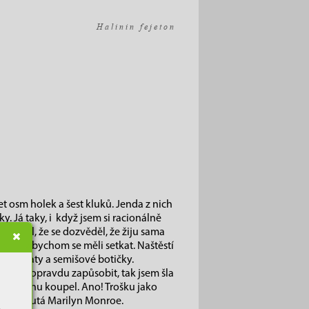
H a l i n i n f e j e t o n
t osm holek a šest kluků. Jenda z nich
ky. Já taky, i když jsem si racionálně
a ozval, že se dozvěděl, že žiju sama
sud a my bychom se měli setkat. Naštěstí
 nové šaty a semišové botičky.
chtěla opravdu zapůsobit, tak jsem šla
leopatřinu koupel. Ano! Trošku jako
e šmrncnutá Marilyn Monroe.