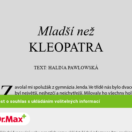
Mladší než
KLEOPATRA
TEXT: HALINA PAWLOWSKÁ
Z
avolal mi spolužák z gymnázia Jenda. Ve třídě nás bylo dvace
byl největší, nejhezčí a nejchytřejší. Milovaly ho všechny hol
říkala, že nemám šanci. A najednou se mi po spoustě let Jend
st o souhlas s ukládáním volitelných informací
jen se svými dětmi, že žije také sám, a že ho napadlo, že je to asi o
bylo po prázdninách a já se cítila docela dobře. Taky jsem si koupila
A protože jsem na chlapce, po kterém toužily všechny gymnazistky, 
ještě na kosmetiku a tam jsem si nechala udělat masáž obličeje a K
Kleopatra jsem si připadala, jenže jsem byla blond. Kleopatra lehc