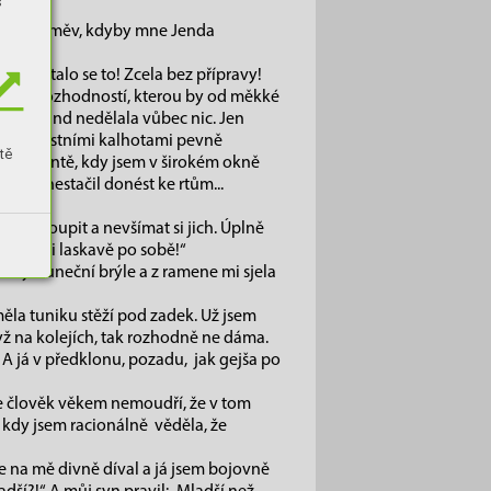
s
čující úsměv, kdyby mne Jenda
a... stalo se to! Zcela bez přípravy!
as a s rozhodností, kterou by od měkké
 pár sekund nedělala vůbec nic. Jen
jsem vlastními kalhotami pevně
tě
v momentě, kdy jsem v širokém okně
ávou nestačil donést ke rtům...
ně vystoupit a nevšímat si jich. Úplně
kliďte si laskavě po sobě!“
dly sluneční brýle a z ramene mi sjela
ěla tuniku stěží pod zadek. Už jsem
dyž na kolejích, tak rozhodně ne dáma.
 A já v předklonu, pozadu, jak gejša po
 že člověk věkem nemoudří, že v tom
 kdy jsem racionálně věděla, že
se na mě divně díval a já jsem bojovně