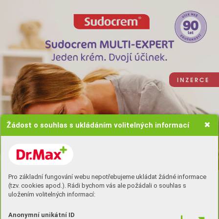
I N Z E R C E
Žádost o souhlas s ukládáním volitelných informací
Koupit zde
Pro základní fungování webu nepotřebujeme ukládat žádné informace
(tzv. cookies apod.). Rádi bychom vás ale požádali o souhlas s
uložením volitelných informací:
Anonymní unikátní ID