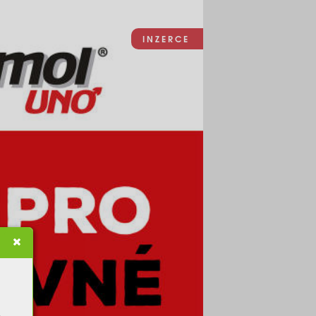
I N Z E R C E