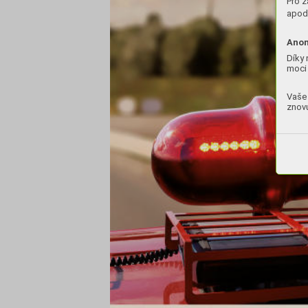
Pro z
apod.
Anon
Díky 
moci 
Vaše 
znovu