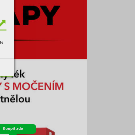
s
tě
Koupit zde