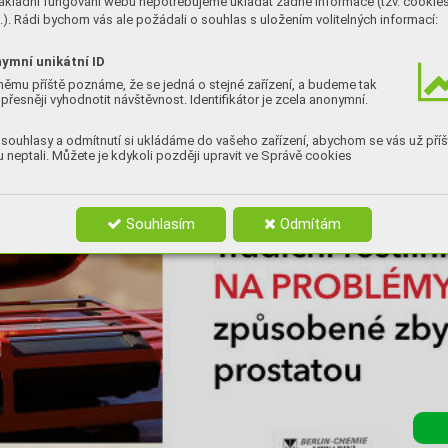
ákladní fungování webu nepotřebujeme ukládat žádné informace (tzv. cookie
). Rádi bychom vás ale požádali o souhlas s uložením volitelných informací:
ymní unikátní ID
němu příště poznáme, že se jedná o stejné zařízení, a budeme tak
přesněji vyhodnotit návštěvnost. Identifikátor je zcela anonymní.
souhlasy a odmítnutí si ukládáme do vašeho zařízení, abychom se vás už příš
 neptali. Můžete je kdykoli později upravit ve Správě cookies
Souhlasím
Odmítám