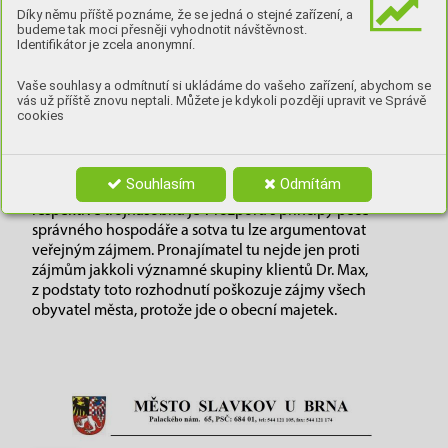
že zvítězila nabídka citelně nižší. Při smlouvě na dobu
Díky němu příště poznáme, že se jedná o stejné zařízení, a
budeme tak moci přesněji vyhodnotit návštěvnost.
neurčitou nabízel Dr.Max nájem 125 000 korun měsíčně,
Identifikátor je zcela anonymní.
při pětileté smlouvě dokonce 150 000 a pro případ
desetileté smlouvy 150 000 plus 1 milion. Vítězná strana se
Vaše souhlasy a odmítnutí si ukládáme do vašeho zařízení, abychom se
rozhodla nabídnout jen 50 000, přesto této nabídce dalo
vás už příště znovu neptali. Můžete je kdykoli později upravit ve Správě
město přednost. S odůvodněním se příliš nenamáhalo.
cookies
Zaměstnankyně Odboru správy budov poslala Dr. Max
doslova jen pár řádků okopírovaného usnesení městské
rady. Ekonomicky ho zdůvodnit nelze, protože
Souhlasím
Odmítám
rozhodnutí odmítnout jistotu více než dvojnásobku,
respektive trojnásobku je v rozporu s principy péče
správného hospodáře a sotva tu lze argumentovat
veřejným zájmem. Pronajímatel tu nejde jen proti
zájmům jakkoli významné skupiny klientů Dr. Max,
z podstaty toto rozhodnutí poškozuje zájmy všech
obyvatel města, protože jde o obecní majetek.