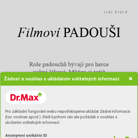
s v ě t h v ě z d
Filmoví
PADOUŠI
Role padouchů bývají pro herce
velmi lákavé. Můžou si totiž
Žádost o souhlas s ukládáním volitelných informací
vyzkoušet to, co by v běžném životě
mohli jen stěží. Divokou honičku na
střeše vlaku, jízdu na koni nebo kůži
kanibala. Dostat se k filmu je jedna
věc a dostat se k rolím, které se
Pro základní fungování webu nepotřebujeme ukládat žádné informace
(tzv. cookies apod.). Rádi bychom vás ale požádali o souhlas s
divákům vryjí do paměti, je věc
uložením volitelných informací:
druhá. Neméně složitá. O tom, komu
se to podařilo, se dočtete
Anonymní unikátní ID