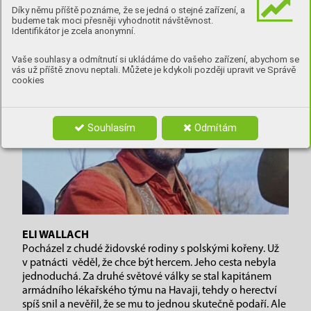
v následujícím článku.
Díky němu příště poznáme, že se jedná o stejné zařízení, a
budeme tak moci přesněji vyhodnotit návštěvnost.
Identifikátor je zcela anonymní.
Vaše souhlasy a odmítnutí si ukládáme do vašeho zařízení, abychom se
vás už příště znovu neptali. Můžete je kdykoli později upravit ve Správě
cookies
Souhlasím
Odmítám
ELI WALLACH
Pocházel z chudé židovské rodiny s polskými kořeny. Už
v patnácti věděl, že chce být hercem. Jeho cesta nebyla
jednoduchá. Za druhé světové války se stal kapitánem
armádního lékařského týmu na Havaji, tehdy o herectví
spíš snil a nevěřil, že se mu to jednou skutečně podaří. Ale