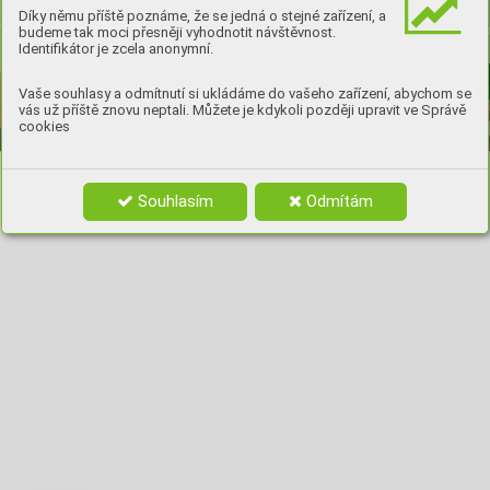
Díky němu příště poznáme, že se jedná o stejné zařízení, a
Koupit zde
budeme tak moci přesněji vyhodnotit návštěvnost.
Identifikátor je zcela anonymní.
Vaše souhlasy a odmítnutí si ukládáme do vašeho zařízení, abychom se
vás už příště znovu neptali. Můžete je kdykoli později upravit ve Správě
cookies
Souhlasím
Odmítám