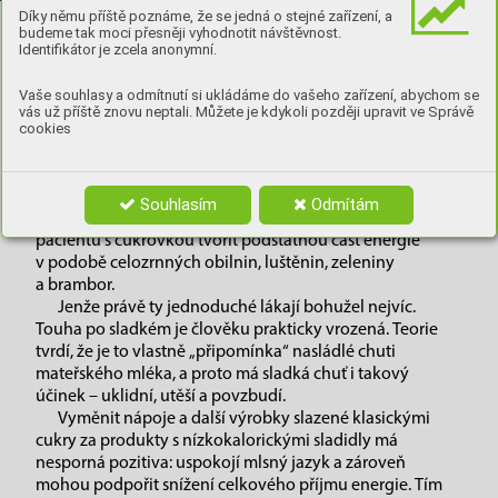
Díky němu příště poznáme, že se jedná o stejné zařízení, a
Milé čtenářky / Milí čtenáři,
budeme tak moci přesněji vyhodnotit návštěvnost.
začíná sezona zmrzlin a dalších sladkých dobrot, které
Identifikátor je zcela anonymní.
k létu patří. Cukrovka sice není (jen) z cukru, ale přesto je
třeba jeho konzumaci raději omezit. To však neznamená,
Vaše souhlasy a odmítnutí si ukládáme do vašeho zařízení, abychom se
že se musíme „omezit“ i my – náhradní řešení existuje!
vás už příště znovu neptali. Můžete je kdykoli později upravit ve Správě
cookies
Cukry a sacharidy nejsou totéž. Cukry, tj. jednoduché
sacharidy, jako je glukóza a fruktóza, jsou jen jednou
podskupinou sacharidů a právě jejich obsah by si měli
diabetici v jídelníčku bedlivě hlídat. Další z podskupin,
Souhlasím
Odmítám
složité sacharidy (polysacharidy), naopak má ve stravě
pacientů s cukrovkou tvořit podstatnou část energie
v podobě celozrnných obilnin, luštěnin, zeleniny
a brambor.
Jenže právě ty jednoduché lákají bohužel nejvíc.
Touha po sladkém je člověku prakticky vrozená. Teorie
tvrdí, že je to vlastně „připomínka“ nasládlé chuti
mateřského mléka, a proto má sladká chuť i takový
účinek – uklidní, utěší a povzbudí.
Vyměnit nápoje a další výrobky slazené klasickými
cukry za produkty s nízkokalorickými sladidly má
nesporná pozitiva: uspokojí mlsný jazyk a zároveň
mohou podpořit snížení celkového příjmu energie. Tím