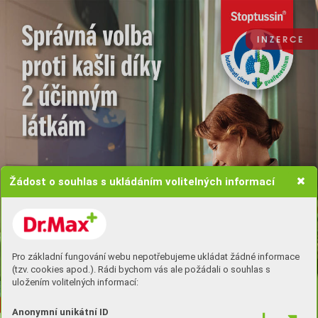
I N Z E R C E
Žádost o souhlas s ukládáním volitelných informací
Koupit zde
Pro základní fungování webu nepotřebujeme ukládat žádné informace
(tzv. cookies apod.). Rádi bychom vás ale požádali o souhlas s
uložením volitelných informací:
Anonymní unikátní ID