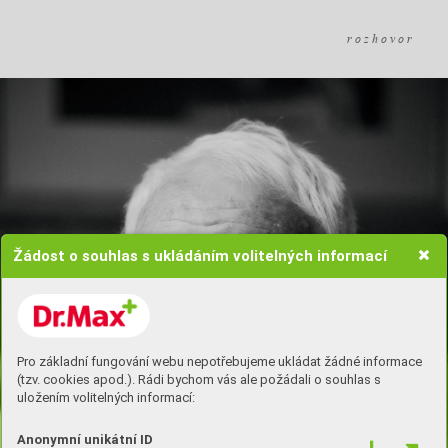
r o z h o v o r
Žádost o souhlas s ukládáním volitelných informací
Pro základní fungování webu nepotřebujeme ukládat žádné informace
(tzv. cookies apod.). Rádi bychom vás ale požádali o souhlas s
uložením volitelných informací:
Anonymní unikátní ID