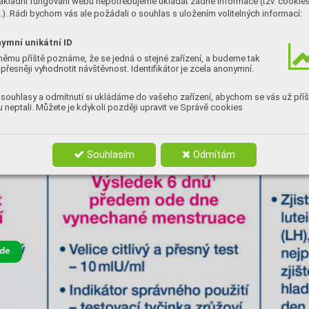
ákladní fungování webu nepotřebujeme ukládat žádné informace (tzv. cookie
). Rádi bychom vás ale požádali o souhlas s uložením volitelných informací:
ymní unikátní ID
němu příště poznáme, že se jedná o stejné zařízení, a budeme tak
přesněji vyhodnotit návštěvnost. Identifikátor je zcela anonymní.
souhlasy a odmítnutí si ukládáme do vašeho zařízení, abychom se vás už příš
 neptali. Můžete je kdykoli později upravit ve Správě cookies
Souhlasím
Odmítám
zde