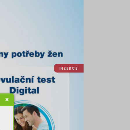
I N Z E R C E