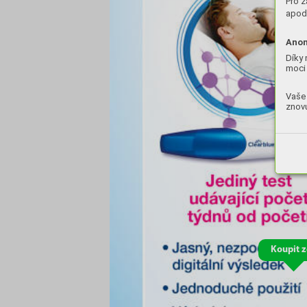
Pro z
apod.
Anon
Díky 
moci 
Vaše 
znovu
Koupit 