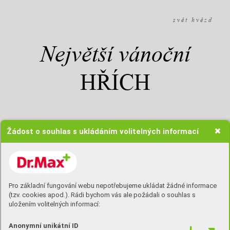
s v ě t h v ě z d
Největší vánoční
HŘÍCH
Žádost o souhlas s ukládáním volitelných informací
Každý rok si na Vánoce přejeme
všechno krásné, klid, lásku a pokud
možno absolutní vyrovnanost.
Jenomže někdy se nám právě toho
všeho zoufale nedostává a my něco
Pro základní fungování webu nepotřebujeme ukládat žádné informace
(tzv. cookies apod.). Rádi bychom vás ale požádali o souhlas s
porušíme nebo snad dokonce
uložením volitelných informací:
zhřešíme. Maximum se zeptalo
známých herců, jak to s vánočními
Anonymní unikátní ID