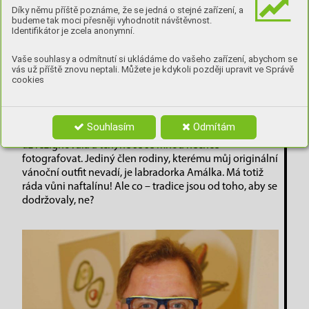
hříchy mají oni.
Díky němu příště poznáme, že se jedná o stejné zařízení, a
budeme tak moci přesněji vyhodnotit návštěvnost.
Identifikátor je zcela anonymní.
Vaše souhlasy a odmítnutí si ukládáme do vašeho zařízení, abychom se
vás už příště znovu neptali. Můžete je kdykoli později upravit ve Správě
cookies
Václav kopta
Mým největším vánočním hříchem je zvyk, dostavit se
ke sváteční štědrovečerní tabuli ve staré autobusácké
Souhlasím
Odmítám
uniformě ČSAD. Dcery tuto tradici nenávidí, manželka
už rezignovala a tchyně se se mnou nechce
fotografovat. Jediný člen rodiny, kterému můj originální
vánoční outfit nevadí, je labradorka Amálka. Má totiž
ráda vůni naftalínu! Ale co – tradice jsou od toho, aby se
dodržovaly, ne?