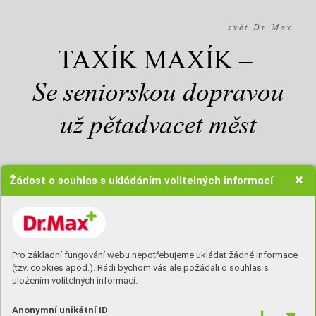
s v ě t D r . M a x
TAXÍK MAXÍK –
Se seniorskou dopravou
už pětadvacet měst
Žádost o souhlas s ukládáním volitelných informací
Ve spolupráci s Kontem Bariéry Nadace
Charty 77 poslaly lékárny Dr.Max o tomto
adventu do světa už osmadvacátý vůz
určený pro zvýhodněnou dopravu
Pro základní fungování webu nepotřebujeme ukládat žádné informace
potřebných. Od nového roku bude nově
(tzv. cookies apod.). Rádi bychom vás ale požádali o souhlas s
sloužit v Kravařích, Kralupech nad
uložením volitelných informací:
Vltavou a v Příbrami. V Ústí nad Orlicí se
Anonymní unikátní ID