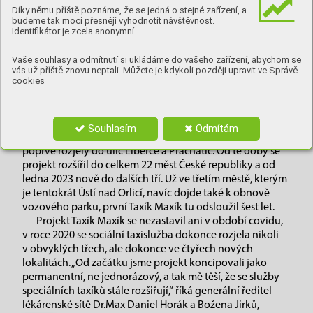
rozjela už druhá generace.
Díky němu příště poznáme, že se jedná o stejné zařízení, a
budeme tak moci přesněji vyhodnotit návštěvnost.
Identifikátor je zcela anonymní.
Vaše souhlasy a odmítnutí si ukládáme do vašeho zařízení, abychom se
TEXT: REDAKCE, FOTO: ARCHIV REDAKCE
vás už příště znovu neptali. Můžete je kdykoli později upravit ve Správě
cookies
L
evně a bezpečně k lékaři, na úřad, ale i za kulturou
nebo na setkání s přáteli. Taxíky Maxíky vozí
Souhlasím
Odmítám
seniory a handicapované od roku 2016, kdy se
poprvé rozjely do ulic Liberce a Prachatic. Od té doby se
projekt rozšířil do celkem 22 měst České republiky a od
ledna 2023 nově do dalších tří. Už ve třetím městě, kterým
je tentokrát Ústí nad Orlicí, navíc dojde také k obnově
vozového parku, první Taxík Maxík tu odsloužil šest let.
Projekt Taxík Maxík se nezastavil ani v období covidu,
v roce 2020 se sociální taxislužba dokonce rozjela nikoli
v obvyklých třech, ale dokonce ve čtyřech nových
lokalitách. „Od začátku jsme projekt koncipovali jako
permanentní, ne jednorázový, a tak mě těší, že se služby
speciálních taxíků stále rozšiřují,“ říká generální ředitel
lékárenské sítě Dr.Max Daniel Horák a Božena Jirků,