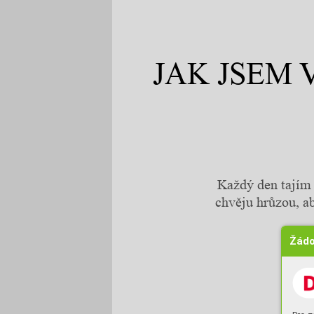
JAK JSEM 
Každý den tajím d
chvěju hrůzou, a
Žádo