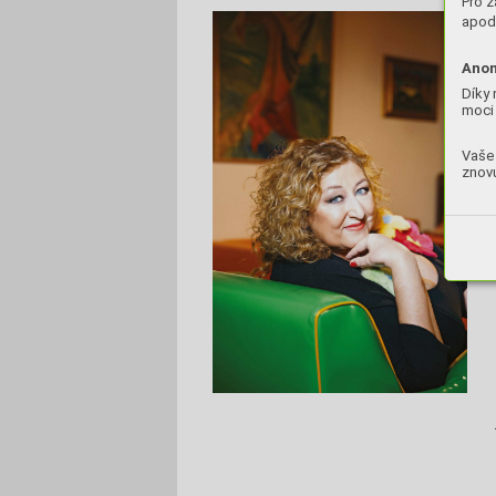
Pro z
apod.
Anon
Díky 
moci 
Vaše 
znovu