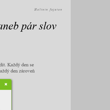
H a l i n i n f e j e t o n
neb pár slov
 dít. Každý den se
každý den zároveň