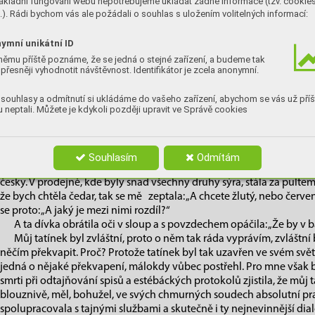
ákladní fungování webu nepotřebujeme ukládat žádné informace (tzv. cookie
A
slunce zasvítí tak akorát, zelené listy se budou tetelit v m
). Rádi bychom vás ale požádali o souhlas s uložením volitelných informací:
šortky a tričíčko nad pupíček, mé děti se budou trumfovat, 
a můj přítel mne vzbudí polibkem a jen tak, pro nic za nic, 
ymní unikátní ID
před snídaní navlékne diamantový prsten. No… možná, že se bez pr
němu příště poznáme, že se jedná o stejné zařízení, a budeme tak
přesněji vyhodnotit návštěvnost. Identifikátor je zcela anonymní.
a takové překvapení by mé opotřebované srdce už nemuselo zvlád
Když je někdo překvapený, tak tají dech, mrká na drát, má oči na
svým očím, zůstává paf, kroutí fousama, kouká na to jako na vrata ve
souhlasy a odmítnutí si ukládáme do vašeho zařízení, abychom se vás už příš
 neptali. Můžete je kdykoli později upravit ve Správě cookies
puk, kouká jako zdviž atd. apod. Musím říci, že čím jsem starší, ta
překvapit máloco a málokdo, zejména proto, že většinou očekávám, 
se může cokoliv. Nicméně tuhle jsem opravdu zalapala po dechu, ne
katastrofálního, ale … posuďte sami…
Souhlasím
Odmítám
Byla jsem nakupovat ve specializovaném obchodě na sýr, v chee
česky. V prodejně, kde byly snad všechny druhy sýra, stála za pultem
že bych chtěla čedar, tak se mě zeptala: „A chcete žlutý, nebo červe
se proto: „A jaký je mezi nimi rozdíl?“
A ta dívka obrátila oči v sloup a s povzdechem opáčila: „Že by v 
Můj tatínek byl zvláštní, proto o něm tak ráda vyprávím, zvláštní 
něčím překvapit. Proč? Protože tatínek byl tak uzavřen ve svém svět
jedná o nějaké překvapení, málokdy vůbec postřehl. Pro mne však 
smrti při odtajňování spisů a estébáckých protokolů zjistila, že můj 
blouznivě, měl, bohužel, ve svých chmurných soudech absolutní p
spolupracovala s tajnými službami a skutečně i ty nejnevinnější di