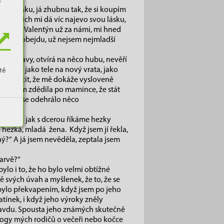
s
írném vánku, já zhubnu tak, že si koupím
kdo z nich mi dá víc najevo svou lásku,
i když je Valentýn už za námi, mi hned
stenu obejdu, už nejsem nejmladší
nout.
vrch hlavy, otvírá na něco hubu, nevěří
 skále, jako tele na nový vrata, jako
tě
k mám pocit, že mě dokáže vysloveně
to jsem zdědila po mamince, že stát
 že by se odehrálo něco
skárně, jak s dcerou říkáme hezky
 hezká, mladá žena. Když jsem jí řekla,
ný?“ A já jsem nevěděla, zeptala jsem
barvě?“
bylo i to, že ho bylo velmi obtížné
ě svých úvah a myšlenek, že to, že se
bylo překvapením, když jsem po jeho
tatínek, i když jeho výroky zněly
ravdu. Spousta jeho známých skutečně
alogy mých rodičů o večeři nebo kočce