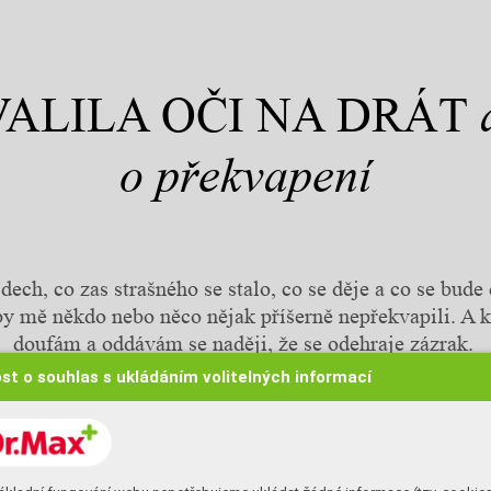
VALILA OČI NA DRÁT
a
o překvapení
ech, co zas strašného se stalo, co se děje a co se bude
by mě někdo nebo něco nějak příšerně nepřekvapili. A 
doufám a oddávám se naději, že se odehraje zázrak.
st o souhlas s ukládáním volitelných informací
TEXT: HALINA PAWLOWSKÁ