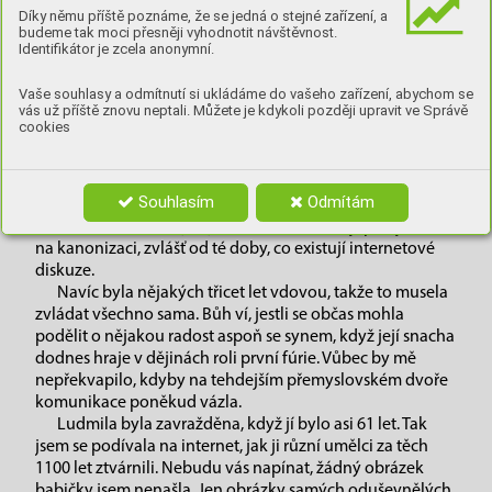
Ž
ila v době, kdy se svět měnil tak, že by možná
Díky němu příště poznáme, že se jedná o stejné zařízení, a
i covid zblednul závistí, vnuci se hádali, snacha ji
budeme tak moci přesněji vyhodnotit návštěvnost.
Identifikátor je zcela anonymní.
nesnášela, dějiny se proháněly, jak se jim zlíbilo,
státní útvary se formovaly… A teď si představte, že
Vaše souhlasy a odmítnutí si ukládáme do vašeho zařízení, abychom se
celému tomu cirkusu musíte dát nějaký řád a pravidla,
vás už příště znovu neptali. Můžete je kdykoli později upravit ve Správě
nějak to poskládat, zařídit, navíc to všechno pořád chce
cookies
jíst a k tomu máte třeba návaly a ke všemu se o vás budou
dalších tisíc let učit děti ve škole. Být první ženou v historii
a k tomu ještě první babičkou v českém dějepise, to není
Souhlasím
Odmítám
pro každého. Za to by si zasloužila být světicí i bez
mučednické smrti. Být kýmkoli v českém dějepise je skoro
na kanonizaci, zvlášť od té doby, co existují internetové
diskuze.
Navíc byla nějakých třicet let vdovou, takže to musela
zvládat všechno sama. Bůh ví, jestli se občas mohla
podělit o nějakou radost aspoň se synem, když její snacha
dodnes hraje v dějinách roli první fúrie. Vůbec by mě
nepřekvapilo, kdyby na tehdejším přemyslovském dvoře
komunikace poněkud vázla.
Ludmila byla zavražděna, když jí bylo asi 61 let. Tak
jsem se podívala na internet, jak ji různí umělci za těch
1100 let ztvárnili. Nebudu vás napínat, žádný obrázek
babičky jsem nenašla. Jen obrázky samých oduševnělých