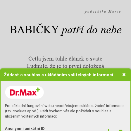
p a d e s á t k a M a r i e
patří do nebe
BABIČKY
Četla jsem tuhle článek o svaté
Ludmile, že je to první doložená
žena v našich dějinách a že to asi
Žádost o souhlas s ukládáním volitelných informací
musela být celkem herdekbaba.
Kdo by se divil.
Pro základní fungování webu nepotřebujeme ukládat žádné informace
(tzv. cookies apod.). Rádi bychom vás ale požádali o souhlas s
TEXT: MARIE PETROVOVÁ
uložením volitelných informací:
Anonymní unikátní ID