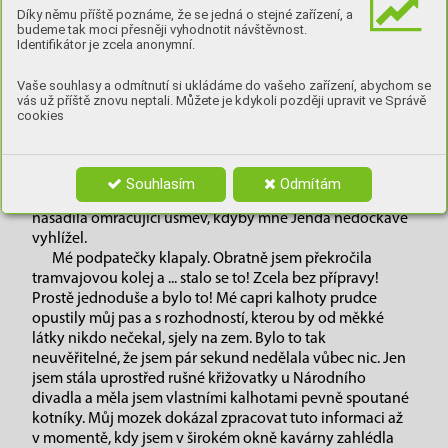
Díky němu příště poznáme, že se jedná o stejné zařízení, a
setkat. Naštěstí bylo po prázdninách a já se cítila docela
budeme tak moci přesněji vyhodnotit návštěvnost.
dobře. Také jsem si koupila nové šaty a semišové botičky.
Identifikátor je zcela anonymní.
A protože jsem na chlapce, po kterém toužily všechny
gymnazistky, chtěla opravdu zapůsobit, tak jsem šla ještě
Vaše souhlasy a odmítnutí si ukládáme do vašeho zařízení, abychom se
na kosmetiku a tam jsem si nechala udělat masáž obličeje
vás už příště znovu neptali. Můžete je kdykoli později upravit ve Správě
cookies
a Kleopatřinu koupel. Ano! Trošku jako Kleopatra jsem si
připadala, jenže jsem byla blond. Kleopatra lehce
šmrncnutá Marilyn Monroe.
Rande jsme si stylově domluvili ve Slávii.
Souhlasím
Odmítám
Z taxíka jsem vystoupila nonšalantně. Hned jsem
nasadila omračující úsměv, kdyby mne Jenda nedočkavě
vyhlížel.
Mé podpatečky klapaly. Obratně jsem překročila
tramvajovou kolej a ... stalo se to! Zcela bez přípravy!
Prostě jednoduše a bylo to! Mé capri kalhoty prudce
opustily můj pas a s rozhodností, kterou by od měkké
látky nikdo nečekal, sjely na zem. Bylo to tak
neuvěřitelné, že jsem pár sekund nedělala vůbec nic. Jen
jsem stála uprostřed rušné křižovatky u Národního
divadla a měla jsem vlastními kalhotami pevně spoutané
kotníky. Můj mozek dokázal zpracovat tuto informaci až
v momentě, kdy jsem v širokém okně kavárny zahlédla