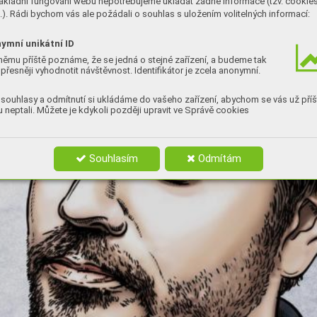
ákladní fungování webu nepotřebujeme ukládat žádné informace (tzv. cookie
). Rádi bychom vás ale požádali o souhlas s uložením volitelných informací:
ymní unikátní ID
němu příště poznáme, že se jedná o stejné zařízení, a budeme tak
přesněji vyhodnotit návštěvnost. Identifikátor je zcela anonymní.
souhlasy a odmítnutí si ukládáme do vašeho zařízení, abychom se vás už příš
 neptali. Můžete je kdykoli později upravit ve Správě cookies
Souhlasím
Odmítám