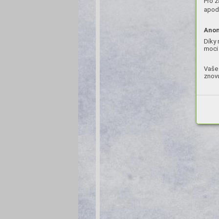
Pro z
apod.
Anon
Díky 
moci 
Vaše 
znovu