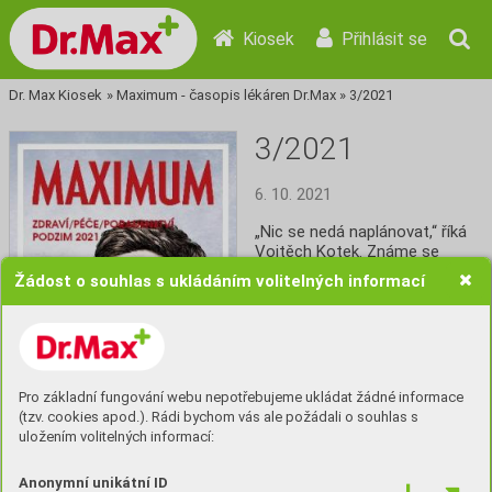
Kiosek
Přihlásit se
Dr. Max Kiosek
»
Maximum - časopis lékáren Dr.Max
»
3/2021
3/2021
6. 10. 2021
„Nic se nedá naplánovat,“ říká 
Vojtěch Kotek. Známe se 
dvacet let. Tehdy mu bylo 13, 
Žádost o souhlas s ukládáním volitelných informací
měl za sebou první film a 
v hlavě už to měl kupodivu 
srovnané. Pak přišli 
Snowboarďáci, Vojta byl na 
roztrhání a chvíli se zdálo, že 
se mu herectví začalo zajídat, 
Pro základní fungování webu nepotřebujeme ukládat žádné informace
pročež přešel k režii. Ale jak 
(tzv. cookies apod.). Rádi bychom vás ale požádali o souhlas s
sám říká, v posledních letech 
uložením volitelných informací:
ho herectví zase vábí. Je 
v Kristových letech, pořád to 
Anonymní unikátní ID
má v hlavě srovnané a to, co 