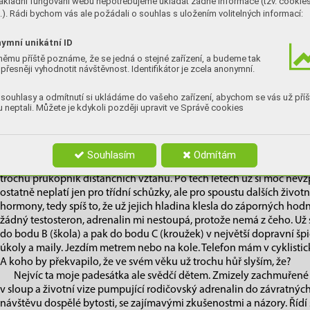
ákladní fungování webu nepotřebujeme ukládat žádné informace (tzv. cookie
mě z tohoto milosrdného omylu poměrně nemilosrdně vyve
). Rádi bychom vás ale požádali o souhlas s uložením volitelných informací:
sebe, to otřese i odolným jedincem. Většinou jsem přednášející, t
se alespoň vyhýbat se pohledem sama sobě. Podivná nová dovednost,
ymní unikátní ID
ale kdo ví, kdy se mi zase bude hodit.
němu příště poznáme, že se jedná o stejné zařízení, a budeme tak
Sice se na 35 v hlavě cítím, ale vlastně jsem docela ráda, že už 
přesněji vyhodnotit návštěvnost. Identifikátor je zcela anonymní.
představit, že se svou netrpělivostí zvládám domácí výuku. S výše
asi třikrát a nikdy to nedopadlo dobře. Nejen že jsem jí nepředala 
souhlasy a odmítnutí si ukládáme do vašeho zařízení, abychom se vás už příš
 neptali. Můžete je kdykoli později upravit ve Správě cookies
obávám, že jsem ji připravila pár témat pro rozhovor s odborníkem n
vypadá, že můj pokus o domácí vzdělávání přežila bez větší úhony na
tím, že to netrvalo rok, ale dohromady asi dvacet minut.
Další trauma, kterého jsem se ráda zbavila, byla účast na třídníc
Souhlasím
Odmítám
všehovšudy třikrát. K velké úlevě mé a nejspíš i učitelů se na světě o
trochu průkopník distančních vztahů. Po těch letech už si moc nev
ostatně neplatí jen pro třídní schůzky, ale pro spoustu dalších životní
hormony, tedy spíš to, že už jejich hladina klesla do záporných hodn
žádný testosteron, adrenalin mi nestoupá, protože nemá z čeho. Už 
do bodu B (škola) a pak do bodu C (kroužek) v největší dopravní špič
úkoly a maily. Jezdím metrem nebo na kole. Telefon mám v cyklist
A koho by překvapilo, že ve svém věku už trochu hůř slyším, že?
Nejvíc ta moje padesátka ale svědčí dětem. Zmizely zachmuřené tv
v sloup a životní vize pumpující rodičovský adrenalin do závratný
návštěvu dospělé bytosti, se zajímavými zkušenostmi a názory. Řídí sv