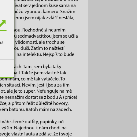
s
dla. Dívat se v jednom kuse sama na
akže si nemůžu vypnout kameru. Snažím
 o kterou jsem nijak zvlášť nestála,
je to za mnou. Rozhodně si neumím
 zmíněnou sedmadvacítkou jsem se učila
potřebné vědomosti, ale trochu se
tě
a lidskou duši. Zatím to naštěstí
 duši i na intelektu. Nejspíš to bude
h schůzkách. Tam jsem byla taky
bjevil mail. Takže jsem vlastně tak
zpomínám, co mě tak vytáčelo. To
ch situací. Nevím, jestli jsou za tím
ot, ale je to super. Nefunguje na mě
se nesnažím dostat se z bodu A (práce)
ce, a přitom řešit důležité hovory,
ickém batohu. Batoh mám na zádech.
áře, černé outfity, pupínky, oči
ch výšin. Najednou k nám chodí na
oje vlastní auta a zdá se, že i svoje