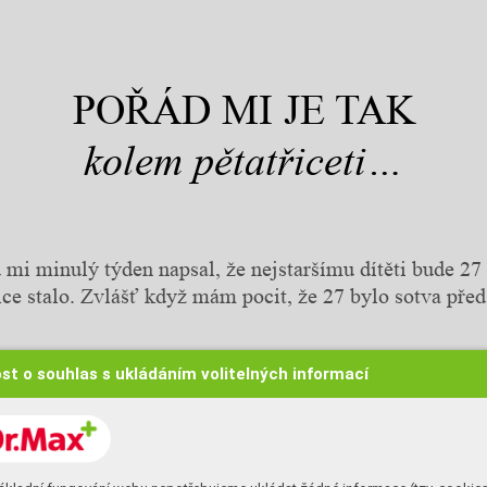
POŘÁD MI JE TAK
kolem pětatřiceti…
 mi minulý týden napsal, že nejstaršímu dítěti bude 27
olce stalo. Zvlášť když mám pocit, že 27 bylo sotva pře
st o souhlas s ukládáním volitelných informací
TEXT: MARIE PETROVOVÁ
N
evím, jak vy, ostatní padesátnice a padesátníci, ale já se c
pětatřicet. Tedy mentálně. Občas mám chuť myslet si to i o 