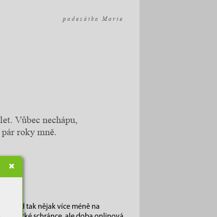
p a d e s á t k a M a r i e
 let. Vůbec nechápu,
d pár roky mně.
ítím pořád tak nějak více méně na
své fyzické schránce, ale doba onlinová