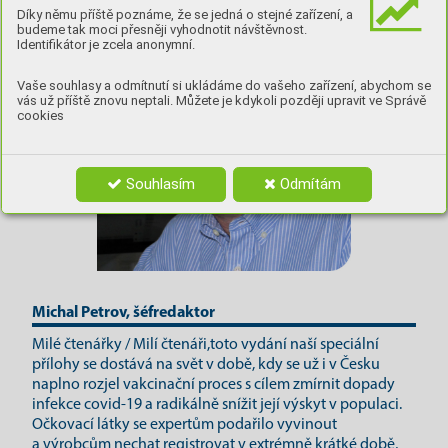
Díky němu příště poznáme, že se jedná o stejné zařízení, a
budeme tak moci přesněji vyhodnotit návštěvnost.
Identifikátor je zcela anonymní.
Vaše souhlasy a odmítnutí si ukládáme do vašeho zařízení, abychom se
vás už příště znovu neptali. Můžete je kdykoli později upravit ve Správě
cookies
Souhlasím
Odmítám
Michal Petrov, šéfredaktor
Milé čtenářky / Milí čtenáři,toto vydání naší speciální
přílohy se dostává na svět v době, kdy se už i v Česku
naplno rozjel vakcinační proces s cílem zmírnit dopady
infekce covid-19 a radikálně snížit její výskyt v populaci.
Očkovací látky se expertům podařilo vyvinout
a výrobcům nechat registrovat v extrémně krátké době,