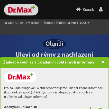
Kiosek
Dr. Max Kiosek
»
Maximum - časopis lékáren Dr.Max
»
1/2026
Žádost o souhlas s ukládáním volitelných informací
Pro základní fungování webu nepotřebujeme ukládat žádné informace
(tzv. cookies apod.). Rádi bychom vás ale požádali o souhlas s
uložením volitelných informací:
Anonymní unikátní ID