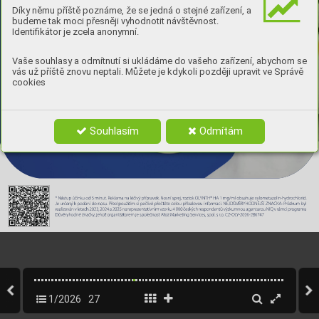
Díky němu příště poznáme, že se jedná o stejné zařízení, a
budeme tak moci přesněji vyhodnotit návštěvnost.
Identifikátor je zcela anonymní.
Vaše souhlasy a odmítnutí si ukládáme do vašeho zařízení, abychom se
vás už příště znovu neptali. Můžete je kdykoli později upravit ve Správě
cookies
Souhlasím
Odmítám
27_Olynth.indd   27
27_Olynth.indd   27
01.03.2026   20:32
01.03.2026   20:32
1/2026
27