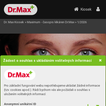
Kiosek
Dr. Max Kiosek
»
Maximum - časopis lékáren Dr.Max
»
1/2026
Žádost o souhlas s ukládáním volitelných informací
Pro základní fungování webu nepotřebujeme ukládat žádné informace
(tzv. cookies apod.). Rádi bychom vás ale požádali o souhlas s
uložením volitelných informací:
Anonymní unikátní ID